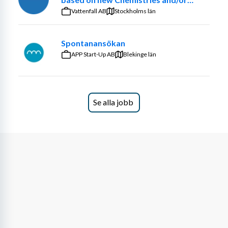
Du blir en del av vår Production Engineering-funktion 
optimized ancillary systems
Vattenfall AB
Stockholms län
inom Westermo Operations, en avdelning med två 
grupper som kombinerar teknisk expertis med 
Spontanansökan
strategiskt utvecklingsarbete. Vi stöttar den dagliga 
APP Start-Up AB
Blekinge län
produktionen, löser komplexa utmaningar och arbetar i 
projekt som formar framtiden för våra 
tillverkningsprocesser.
Se alla jobb
Är du vår nya Produktionstekniker?
I denna roll är du den tekniska experten, tillsammans 
med tre kollegor, för vår avancerade 
produktionsutrustning, inklusive Fuji SMT-maskiner, 
selektivlödning, härdugnar, lasermärkning och x-ray 
inspektion. Dina närmsta kollegor är dels de andra 
produktionsteknikerna, men även de operatörer som har 
tilläggsroller som "PT-nära", ett slags first line support 
för produktionstekniska frågor i tillverkningen.