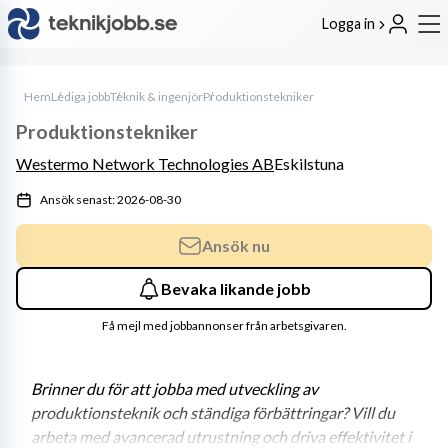
Logga in
Hem
Lediga jobb
Teknik & ingenjör
Produktionstekniker
Produktionstekniker
Westermo Network Technologies AB
Eskilstuna
Ansök senast: 2026-08-30
Ansök nu
Bevaka likande jobb
Få mejl med jobbannonser från arbetsgivaren.
Brinner du för att jobba med utveckling av 
produktionsteknik och ständiga förbättringar? Vill du 
arbeta med avancerad utrustning och driva effektivitet i 