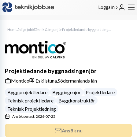
Logga in
Hem
Lediga jobb
Teknik & ingenjör
Projektledande byggnadsingenjör
Projektledande byggnadsingenjör
Montico
Eskilstuna,
Södermanlands län
Byggprojektledare
Byggingenjör
Projektledare
Teknisk projektledare
Byggkonstruktör
Teknisk Projektledning
Ansök senast: 2026-07-25
Ansök nu