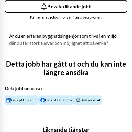
Bevaka likande jobb
Få mejl med jobbannonser från arbetsgivaren.
Är du en erfaren byggnadsingenjör som trivs i en miljö 
där du får stort ansvar och möjlighet att påverka?
Nu söker vi dig som vill vara med och driva tekniskt 
utmanande projekt inom betongkonstruktion, i en liten, 
Detta jobb har gått ut och du kan inte
flexibel organisation där beslutsvägarna är korta och din 
längre ansöka
kompetens verkligen gör skillnad. Hos ÄC-konsult får du 
en bred och varierad roll med stort inflytande över både 
Dela jobbannonsen
projektering och projektutveckling.
Dela på LinkedIn
Dela på Facebook
Dela via mail
Tjänsten är en direktrekrytering och du blir anställd av 
ÄC-konsult. Rekryteringsprocessen hanteras av 
Montico.
Om tjänsten
Liknande tjänster