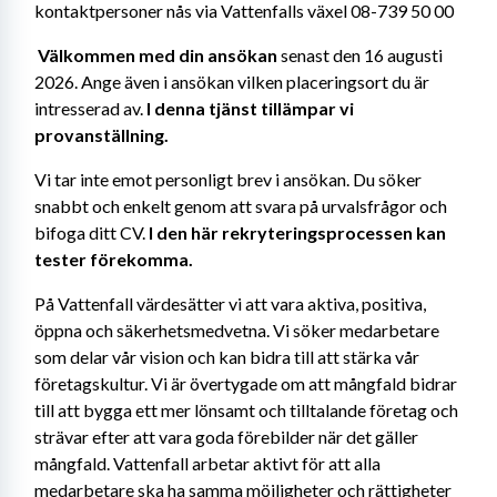
kontaktpersoner nås via Vattenfalls växel 08-739 50 00
Välkommen med din ansökan 
senast den 16 augusti 
2026. Ange även i ansökan vilken placeringsort du är 
intresserad av. 
I denna tjänst tillämpar vi 
provanställning.
Vi tar inte emot personligt brev i ansökan. Du söker 
snabbt och enkelt genom att svara på urvalsfrågor och 
bifoga ditt CV. 
I den här rekryteringsprocessen kan 
tester förekomma. 
På Vattenfall värdesätter vi att vara aktiva, positiva, 
öppna och säkerhetsmedvetna. Vi söker medarbetare 
som delar vår vision och kan bidra till att stärka vår 
företagskultur. Vi är övertygade om att mångfald bidrar 
till att bygga ett mer lönsamt och tilltalande företag och 
strävar efter att vara goda förebilder när det gäller 
mångfald. Vattenfall arbetar aktivt för att alla 
medarbetare ska ha samma möjligheter och rättigheter 