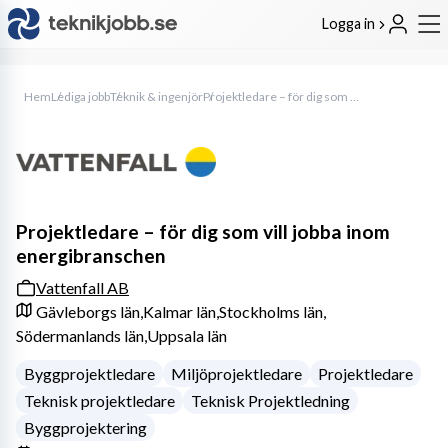
Logga in
Hem
Lediga jobb
Teknik & ingenjör
Projektledare – för dig som vill jobba inom energibranschen
Projektledare – för dig som vill jobba inom
energibranschen
Vattenfall AB
Gävleborgs län,
Kalmar län,
Stockholms län,
Södermanlands län,
Uppsala län
Byggprojektledare
Miljöprojektledare
Projektledare
Teknisk projektledare
Teknisk Projektledning
Byggprojektering