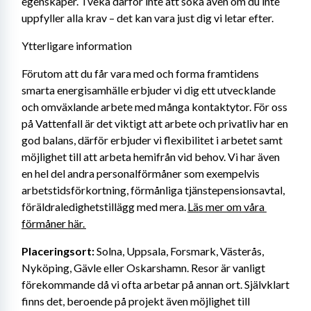
egenskaper. Tveka därför inte att söka även om du inte 
uppfyller alla krav – det kan vara just dig vi letar efter.
Ytterligare information
Förutom att du får vara med och forma framtidens 
smarta energisamhälle erbjuder vi dig ett utvecklande 
och omväxlande arbete med många kontaktytor. För oss 
på Vattenfall är det viktigt att arbete och privatliv har en 
god balans, därför erbjuder vi flexibilitet i arbetet samt 
möjlighet till att arbeta hemifrån vid behov. Vi har även 
en hel del andra personalförmåner som exempelvis 
arbetstidsförkortning, förmånliga tjänstepensionsavtal, 
föräldraledighetstillägg med mera. 
Läs mer om våra 
förmåner här. 
Placeringsort:
 Solna, Uppsala, Forsmark, Västerås, 
Nyköping, Gävle eller Oskarshamn. Resor är vanligt 
förekommande då vi ofta arbetar på annan ort. Självklart 
finns det, beroende på projekt även möjlighet till 