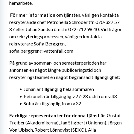
hemarbete.
För mer information
 om tjänsten, vänligen kontakta 
rekryterande chef Petronella Schröder tfn 070-327 57 
87 eller Johan Sandström tfn 072-712 98 40. Vid frågor 
om rekryteringsprocessen, vänligen kontakta 
rekryterare Sofia Berggren, 
sofia.berggren@vattenfall.com
På grund av sommar- och semesterperioden har 
annonsen en något längre publiceringstid och 
rekryteringsteamet en något begränsad tillgänglighet:
Johan är tillgänglig hela sommaren
Petronella är tillgänglig v.27-28 och from v.33
Sofia är tillgänglig from v.32
Fackliga representanter för denna tjänst är 
 Gustaf 
Treiber (Akademikerna), Jan Stigbert (Unionen), Jörgen 
Von Ubisch, Robert Lönnqvist (SEKO). Alla 