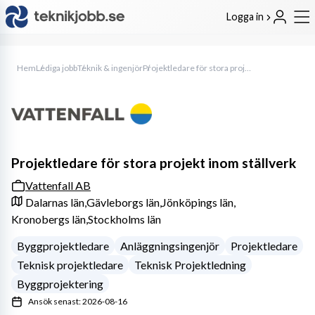
Logga in
Hem
Lediga jobb
Teknik & ingenjör
Projektledare för stora projekt inom ställverk
Projektledare för stora projekt inom ställverk
Vattenfall AB
Dalarnas län,
Gävleborgs län,
Jönköpings län,
Kronobergs län,
Stockholms län
Byggprojektledare
Anläggningsingenjör
Projektledare
Teknisk projektledare
Teknisk Projektledning
Byggprojektering
Ansök senast: 2026-08-16