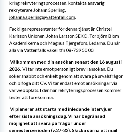
kring rekryteringsprocessen, kontakta ansvarig 
rekryterare Johann Sperling, 
johanna.sperling@vattenfall.com
.
Fackliga representanter för denna tjänst är Christel 
Karlsson Unionen, Johan Larsson SEKO, Torbjörn Blom 
Akademikerna och Magnus Tjergefors, Ledarna. Du når 
alla via Vattenfalls växel, tfn 08-739 50 00. 
Välkommen med din ansökan senast den 16 augusti 
2026.
  Vi tar inte emot personligt brev i ansökan. Du 
söker snabbt och enkelt genom att svara på urvalsfrågor 
och bifoga ditt CV.
Vi tar endast emot ansökningar via 
vår webbplats. I den här rekryteringsprocessen kommer 
tester att förekomma.
Vi planerar att starta med inledande intervjuer 
efter sista ansökningsdag. Vi har begränsad 
möjlighet att svara på frågor under 
semesterperioden (v.27-32). Skicka gärna ett mail 