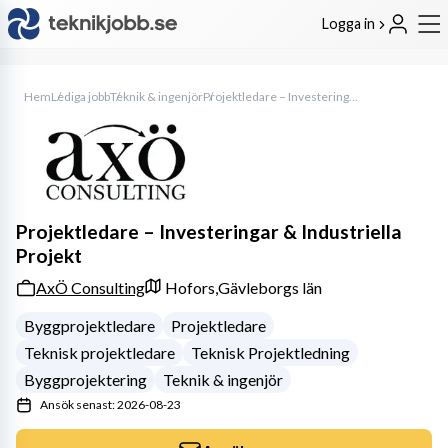
Logga in
Hem
Lediga jobb
Teknik & ingenjör
Projektledare – Investeringar & Industriella Projekt
Projektledare – Investeringar & Industriella
Projekt
AxÖ Consulting
Hofors,
Gävleborgs län
Byggprojektledare
Projektledare
Teknisk projektledare
Teknisk Projektledning
Byggprojektering
Teknik & ingenjör
Ansök senast: 2026-08-23