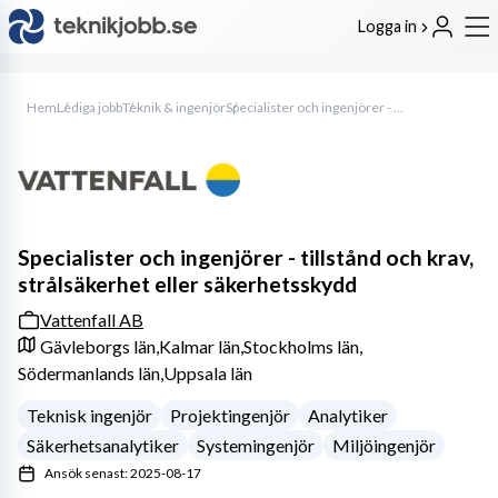
Logga in
Hem
Lediga jobb
Teknik & ingenjör
Specialister och ingenjörer - tillstånd och krav, strålsäkerhet eller säkerhetsskydd
Specialister och ingenjörer - tillstånd och krav,
strålsäkerhet eller säkerhetsskydd
Vattenfall AB
Gävleborgs län,
Kalmar län,
Stockholms län,
Södermanlands län,
Uppsala län
Teknisk ingenjör
Projektingenjör
Analytiker
Säkerhetsanalytiker
Systemingenjör
Miljöingenjör
Ansök senast: 2025-08-17