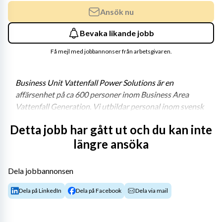
Ansök nu
Bevaka likande jobb
Få mejl med jobbannonser från arbetsgivaren.
Business Unit Vattenfall Power Solutions är en 
affärsenhet på ca 600 personer inom Business Area 
Vattenfall Generation. Vi utbildar personal inom svensk 
kärnkraft, levererar kärnbränsle till Vattenfalls 
Detta jobb har gått ut och du kan inte
kärnkraftverk, utvecklar och genomför projekt och 
längre ansöka
uppdrag samt tillhandahåller interna tekniska 
specialisttjänster för samtliga utav Vattenfalls 
verksamheter, koncernstaber och intressenter.
Dela jobbannonsen
Dela på LinkedIn
Dela på Facebook
Dela via mail
Detta innebär verksamhet i form av bland annat 
framtagning och tillhandahållande av utbildningar, 