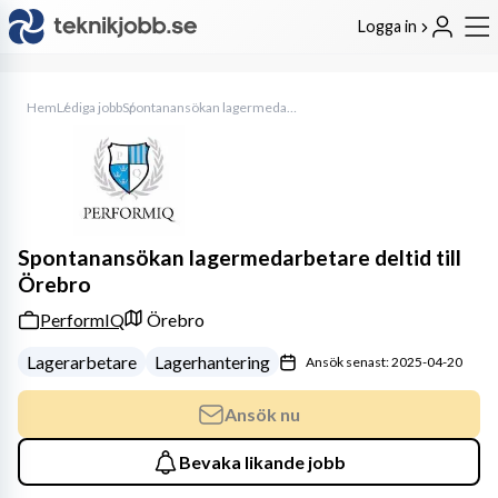
Logga in
Hem
Lediga jobb
Spontanansökan lagermedarbetare deltid till Örebro
Spontanansökan lagermedarbetare deltid till
Örebro
PerformIQ
Örebro
Lagerarbetare
Lagerhantering
Ansök senast: 2025-04-20
Ansök nu
Bevaka likande jobb