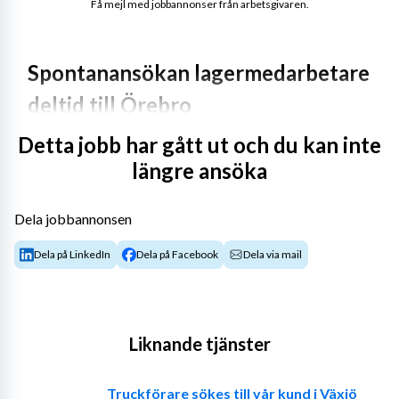
Få mejl med jobbannonser från arbetsgivaren.
Spontanansökan lagermedarbetare 
deltid till Örebro
Detta jobb har gått ut och du kan inte
längre ansöka
Tjänstebeskrivning & erbjudande
Dela jobbannonsen
Vi söker alltid efter engagerade och drivna 
lagermedarbetare som vill vara en del av vårt team! 
Dela på LinkedIn
Dela på Facebook
Dela via mail
Oavsett om du har erfarenhet av lagerarbete eller söker 
en ny möjlighet att utvecklas, är du varmt välkommen att 
skicka in en spontanansökan till oss, vi söker dig som har 
en annan huvudsaklig sysselsättning på minst 50% i form 
Liknande tjänster
av studier eller annat arbete.
Som lagermedarbetare hos oss kommer du att vara en 
Truckförare sökes till vår kund i Växjö