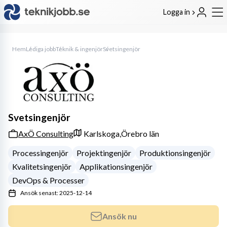
Logga in
Hem
Lediga jobb
Teknik & ingenjör
Svetsingenjör
Svetsingenjör
AxÖ Consulting
Karlskoga,
Örebro län
Processingenjör
Projektingenjör
Produktionsingenjör
Kvalitetsingenjör
Applikationsingenjör
DevOps & Processer
Ansök senast: 2025-12-14
Ansök nu