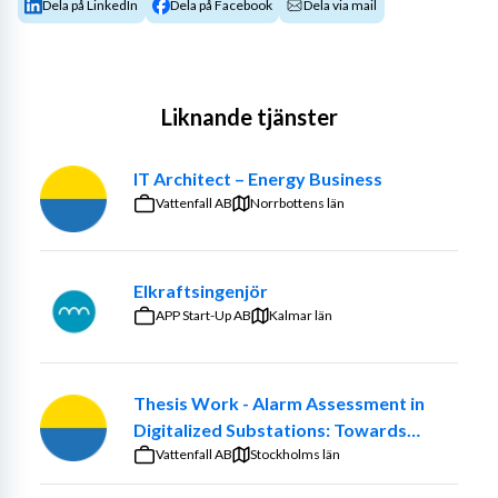
Dela på LinkedIn
Dela på Facebook
Dela via mail
Liknande tjänster
IT Architect – Energy Business
Vattenfall AB
Norrbottens län
Elkraftsingenjör
APP Start-Up AB
Kalmar län
Thesis Work - Alarm Assessment in
Digitalized Substations: Towards
Smarter Maintenance Decisions
Vattenfall AB
Stockholms län