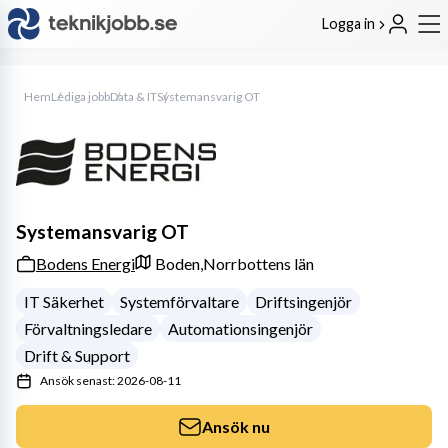
Logga in
Hem
Lediga jobb
Data & IT
Systemansvarig OT
Systemansvarig OT
Bodens Energi
Boden,
Norrbottens län
IT Säkerhet
Systemförvaltare
Driftsingenjör
Förvaltningsledare
Automationsingenjör
Drift & Support
Ansök senast: 2026-08-11
Ansök nu