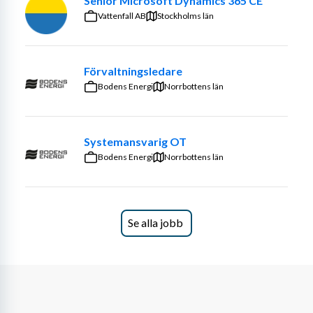
Senior Microsoft Dynamics 365 CE
Vattenfall AB
Stockholms län
Förvaltningsledare
Bodens Energi
Norrbottens län
Systemansvarig OT
Bodens Energi
Norrbottens län
Se alla jobb