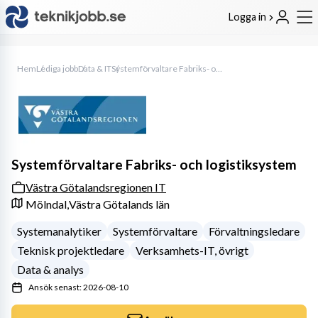
Logga in
Hem
Lediga jobb
Data & IT
Systemförvaltare Fabriks- och logistiksystem
Systemförvaltare Fabriks- och logistiksystem
Västra Götalandsregionen IT
Mölndal,
Västra Götalands län
Systemanalytiker
Systemförvaltare
Förvaltningsledare
Teknisk projektledare
Verksamhets-IT, övrigt
Data & analys
Ansök senast: 2026-08-10