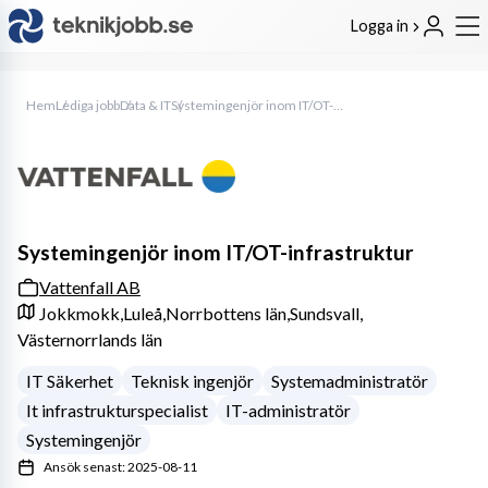
Logga in
Hem
Lediga jobb
Data & IT
Systemingenjör inom IT/OT-infrastruktur
Systemingenjör inom IT/OT-infrastruktur
Vattenfall AB
Jokkmokk,
Luleå,
Norrbottens län,
Sundsvall,
Västernorrlands län
IT Säkerhet
Teknisk ingenjör
Systemadministratör
It infrastrukturspecialist
IT-administratör
Systemingenjör
Ansök senast: 2025-08-11