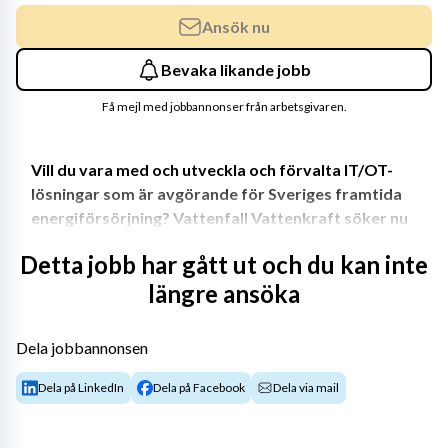
Ansök nu
Bevaka likande jobb
Få mejl med jobbannonser från arbetsgivaren.
Vill du vara med och utveckla och förvalta IT/OT-
lösningar som är avgörande för Sveriges framtida 
energiförsörjning? Vattenfall Vattenkraft söker nu 
en systemingenjör till vårt team för verksamhets- 
Detta jobb har gått ut och du kan inte
och processnära IT/OT-miljöer.
längre ansöka
Som systemingenjör IT/OT-infrastruktur arbetar du 
Dela jobbannonsen
framförallt med Vattenfall Vattenkrafts processnära 
Dela på LinkedIn
Dela på Facebook
Dela via mail
IT/OT-infrastruktur. Det innebär många gånger att du 
arbetar "hands on" med både hårdvara och mjukvara.