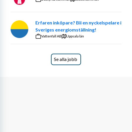
Öppen för alla
Vi fokuserar på din kompetens, inte dina övriga 
Erfaren inköpare? Bli en nyckelspelare i
förutsättningar. Vi är öppna för att anpassa rollen eller 
Sveriges energiomställning!
arbetsplatsen efter dina behov.
Vattenfall AB
Uppsala län
Se alla jobb