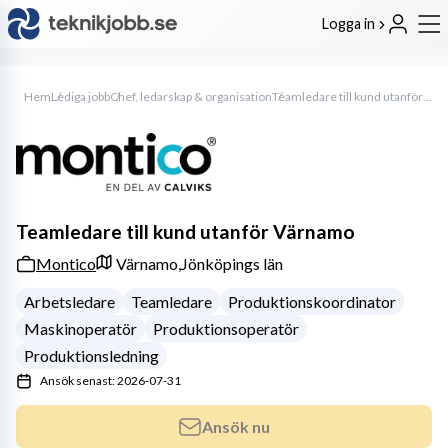
Logga in
Hem
Lediga jobb
Chef, ledarskap & organisation
Teamledare till kund utanför Värnamo
Teamledare till kund utanför Värnamo
Montico
Värnamo,
Jönköpings län
Arbetsledare
Teamledare
Produktionskoordinator
Maskinoperatör
Produktionsoperatör
Produktionsledning
Ansök senast: 2026-07-31
Ansök nu