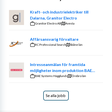
maskinbearbetning och manuella operationer. Som 
teamledare har du inget personalansvar, men stöttar 
Kraft- och industrielektriker till
gruppen i det dagliga arbetet, hjälper till att prioritera 
Dalarna, Granitor Electro
arbetsuppgifter och säkerställer att produktionen flyter 
Granitor Electro AB
Avesta
på enligt plan. 
Anställningen inleds via Montico, där du arbetar som 
Affärsansvarig förvaltare
konsult ute hos kundföretaget. Uppdraget är långsiktigt 
RC Professional Search
Skåne län
och ambitionen är att tjänsten på sikt ska övergå i 
anställning hos kunden för rätt person.
Intresseanmälan för framtida
Tjänsten är förlagd till dagtid.
möjligheter inom produktion BAE
Arbetsbeskrivning 
Systems Bofors
BAE Systems Hägglunds
Örebro län
Samordna och fördela det dagliga arbetet inom 
avdelningen.
Se alla jobb
Hjälpa till att prioritera arbetsuppgifter utifrån 
produktionens behov.
Vara ett stöd för kollegor i det dagliga arbetet.