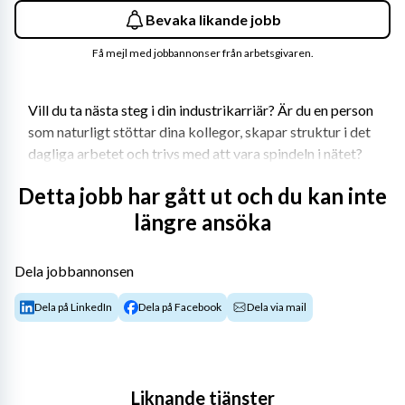
Bevaka likande jobb
Få mejl med jobbannonser från arbetsgivaren.
Vill du ta nästa steg i din industrikarriär? Är du en person 
som naturligt stöttar dina kollegor, skapar struktur i det 
dagliga arbetet och trivs med att vara spindeln i nätet? 
Då kan detta vara rätt möjlighet för dig.
Detta jobb har gått ut och du kan inte
Vi söker nu en teamledare till ett väletablerat 
längre ansöka
industriföretag i Värnamoområdet. I den här rollen är du 
en naturlig samordnare i produktionen. Du arbetar själv 
Dela jobbannonsen
aktivt i verksamheten samtidigt som du hjälper gruppen 
att planera, prioritera och hålla ett effektivt arbetsflöde.
Dela på LinkedIn
Dela på Facebook
Dela via mail
Om tjänsten
Avdelningen arbetar med efterbearbetning av gjutna 
aluminiumdetaljer där arbetsmomenten består av både 
Liknande tjänster