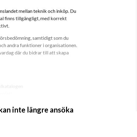
nslandet mellan teknik och inköp. Du 
al finns tillgängligt, med korrekt 
tivt.
antörsbedömning, samtidigt som du 
h andra funktioner i organisationen. 
ardag där du bidrar till att skapa 
alkatalogen
omplett
modan utifrån behov
 kan inte längre ansöka
mordning och planering
rågor
iskt perspektiv
ngre leveranstider