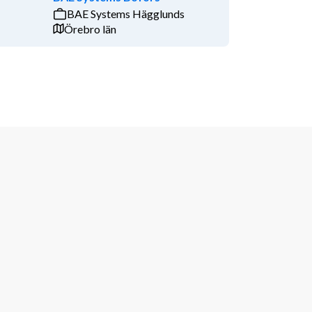
BAE Systems Hägglunds
Örebro län