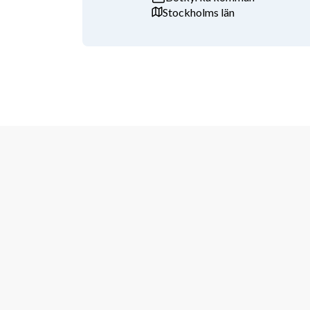
Stockholms län
Du erbjuds
Här får du möjlighet att arbeta i en varierad roll m
blir en del av ett team där samarbete, utveckling och 
möjlighet att bredda din kompetens inom både tekni
och driver effektiva arbetssätt framåt.
Bra att veta
Rollen är placerad i Karlskrona
Uppdraget förväntas pågå från 1 oktober 20
Mycket goda möjligheter till förlängning