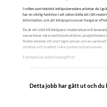
I rollen som teknisk inköpsberedare arbetar du i grä
har en viktig funktion i att säkerställa att rätt materi
information, och att inköpsprocessen fungerar effek
Du är ett stöd till inköpare i materialval och lever
samarbetar nära med konstruktörer, projektledare oc
Rollen innebär ett stort eget ansvar och en varierad v
struktur och kvalitet i våra system och processer.
Exempel på arbetsuppgifter
Skapa och underhålla inköpsartiklar i materi
Säkerställa att artikeldata är korrekt och k
Ta fram inköpsunderlag och skapa inköpsan
Detta jobb har gått ut och du
Bidra till kostnadseffektiva inköp genom sa
Stötta organisationen i materialrelaterade f
Delta i dialoger med leverantörer ur ett tekn
Arbeta med prognosinköp för projekt med lä