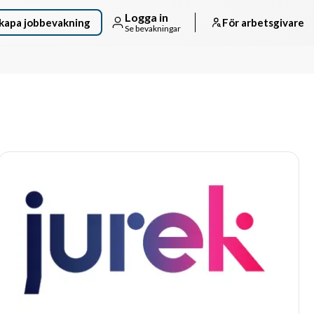
Logga in
kapa jobbevakning
För arbetsgivare
Se bevakningar