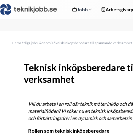
Jobb
Arbetsgivarp
Hem
Lediga jobb
Ekonomi
Teknisk inköpsberedare till spännande verksamhet
Teknisk inköpsberedare t
verksamhet
Vill du arbeta i en roll där teknik möter inköp och dä
materialflöden? Vi söker nu en teknisk inköpsberedar
och förbättringsdriv i en dynamisk och samarbetsint
Rollen som teknisk inköpsberedare