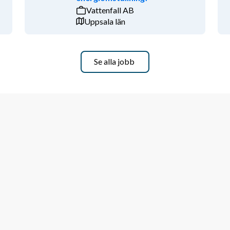
Vattenfall AB
Uppsala län
ed stor påverkan på verksamheten. Du 
förbättring står i fokus. Rollen ger dig 
k och inköp, samtidigt som du är med 
Se alla jobb
26 till 30 september 2027