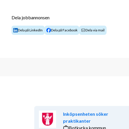
Din bakgrund, erfarenhet och kompetens
Dela jobbannonsen
Vi söker dig som har ett tekniskt intresse och trivs 
detaljerat. Du är van att hantera flera uppgifter samti
Dela på LinkedIn
Dela på Facebook
Dela via mail
arbete framåt.
Du har:
Erfarenhet av arbete inom teknik, inköp elle
Goda kunskaper i svenska och engelska, både 
God systemvana, särskilt inom Officepakete
Det är meriterande om du även har:
Erfarenhet av reservdelar eller tekniskt inkö
Kunskap om olika materialtyper
Relevant utbildning inom teknik eller ekono
Inköpsenheten söker
Som person är du samarbetsinriktad, noggrann och lös
praktikanter
med många kontaktytor och bidrar med ett positivt 
Botkyrka kommun