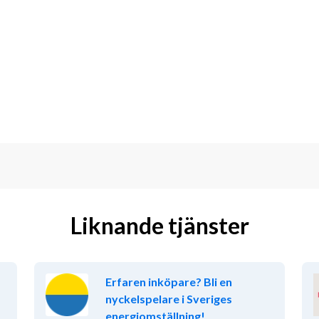
med att arbeta strukturerat och 
digt och tar ansvar för att driva ditt 
r materialhantering
i tal och skrift
t
Liknande tjänster
p
mi
Erfaren inköpare? Bli en
ningsorienterad. Du trivs i en roll 
nyckelspelare i Sveriges
och serviceinriktat arbetssätt.
energiomställning!