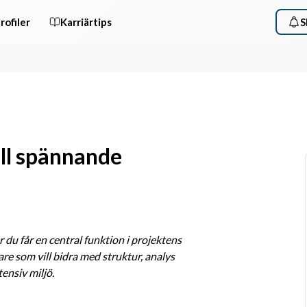
rofiler
Karriärtips
S
ill spännande
r du får en central funktion i projektens 
e som vill bidra med struktur, analys 
ensiv miljö.