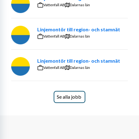
Vattenfall AB
Dalarnas län
Kvalifikationer
Linjemontör till region- och stamnät
Vi söker dig som har:
Vattenfall AB
Dalarnas län
Flerårig erfarenhet som träarbetare/snickare
God förståelse för ritningar och 
Linjemontör till region- och stamnät
byggdokumentation
Vattenfall AB
Dalarnas län
God svenska i tal och skrift
Personliga egenskaper
Se alla jobb
Du är självgående och tar ansvar
Du har ett öga för detaljer och kvalitet
Du är samarbetsvillig och serviceinriktad