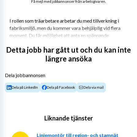
Få mejl med jobbannonser från arbetsgivaren.
I rollen som träarbetare arbetar du med tillverkning i 
fabriksmiljö, men du kommer vara behjälplig vid flera 
moment. Du får möjlighet att anta en spännande 
utmaning där det är betydelsefullt att du är 
Detta jobb har gått ut och du kan inte
ansvarstagande då du dels självständigt, dels i grupp 
längre ansöka
säkerställer att produktionen flyter på effektivt och med 
god kvalitét.
Dela jobbannonsen
Dela på LinkedIn
Dela på Facebook
Dela via mail
Arbetsuppgifter
Som träarbetare hos oss kommer du att arbeta med 
bland annat:
Liknande tjänster
Nyproduktion av husoch mindre huslösningar
Montering av väggar, tak, fönster och dörrar
Linjemontör till region- och stamnät
Ritningsläsning och planering av arbetet