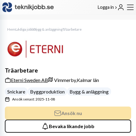
Logga in
Hem
Lediga jobb
Bygg & anläggning
Träarbetare
Träarbetare
Eterni Sweden AB
Vimmerby,
Kalmar län
Snickare
Byggproduktion
Bygg & anläggning
Ansök senast: 2025-11-08
Ansök nu
Bevaka likande jobb