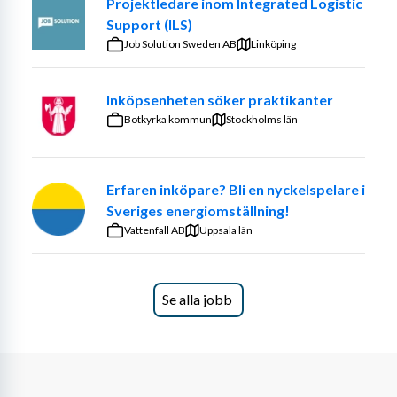
Projektledare inom Integrated Logistic
Support (ILS)
Job Solution Sweden AB
Linköping
Inköpsenheten söker praktikanter
Botkyrka kommun
Stockholms län
Erfaren inköpare? Bli en nyckelspelare i
Sveriges energiomställning!
Vattenfall AB
Uppsala län
Se alla jobb