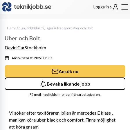
Logga in
Hem
Lediga jobb
Industri, lager & transport
Uber och Bolt
Uber och Bolt
David Car
Stockholm
Ansök senast: 2026-08-31
Ansök nu
Bevaka likande jobb
Få mejl med jobbannonser från arbetsgivaren.
Vi söker efter taxiföraren, bilen är mercedes E klass , 
man kan köra uber black och comfort. Finns möjlighet 
att köra ensam