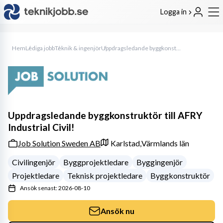
Logga in
Hem
Lediga jobb
Teknik & ingenjör
Uppdragsledande byggkonstruktör till AFRY Industrial Civil!
Uppdragsledande byggkonstruktör till AFRY
Industrial Civil!
Job Solution Sweden AB
Karlstad,
Värmlands län
Civilingenjör
Byggprojektledare
Byggingenjör
Projektledare
Teknisk projektledare
Byggkonstruktör
Ansök senast: 2026-08-10
Ansök nu