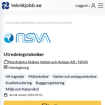
Logga in
Hem
Lediga jobb
Teknik & ingenjör
Utredningstekniker
Utredningstekniker
Nordvästra Skånes Vatten och Avlopp AB / NSVA
Helsingborg
VA Ingenjör
Mättekniker
Vatten och avloppstekniker
Kvalitetssäkring
Byggprojektering
Miljö och Naturvård
Ansök senast: 2026-09-01