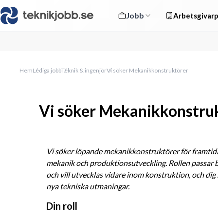
Jobb
Arbetsgivarp
Hem
Lediga jobb
Teknik & ingenjör
Vi söker Mekanikkonstruktörer
Vi söker Mekanikkonstru
Vi söker löpande mekanikkonstruktörer för framtid
mekanik och produktionsutveckling. Rollen passar båd
och vill utvecklas vidare inom konstruktion, och dig 
nya tekniska utmaningar.
Din roll