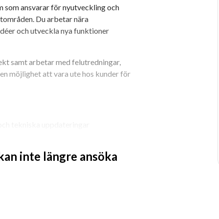
 som ansvarar för nyutveckling och 
tområden. Du arbetar nära 
déer och utveckla nya funktioner 
jekt samt arbetar med felutredningar, 
n möjlighet att vara ute hos kunder för 
och tekniska uppdateringar
nsunderlag i CAD
l designval i projekt
 kan inte längre ansöka
ör fräst bearbetning
skinteknik, mekanik, 