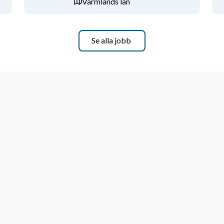
Värmlands län
 ditt uppdrag. Hos oss får du möjlighet 
er ditt CV genom uppdrag hos några av 
Se alla jobb
h arrangerar regelbundet sociala 
ulting. Alla ansökningar behandlas 
ke innan sista ansökningsdag.
ligt vid var tid gällande 
där kunden har krav på 
 fall, medföra krav på visst 