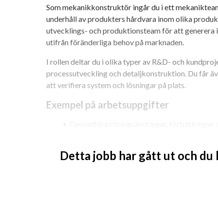
Som mekanikkonstruktör ingår du i ett mekanikteam
underhåll av produkters hårdvara inom olika produk
utvecklings- och produktionsteam för att generera i
utifrån föränderliga behov på marknaden.
I rollen deltar du i olika typer av R&D- och kundpro
processutveckling och detaljkonstruktion. Du får äve
att verifiera system och lösningar på plats.
Exempel på arbetsuppgifter
Genomföra ritningsändringar, förbättringar 
Ta fram modeller, ritningar och konstruktio
Samarbeta nära andra funktioner och bidra til
Detta jobb har gått ut och du
Konstruera elektroniknära mekanik, främst f
Är du den vi söker?
För att lyckas i rollen ser vi att du har:
Master-, civil- eller kandidatexamen inom ma