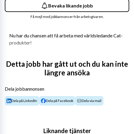
Bevaka likande jobb
Få mejl med jobbannonser från arbetsgivaren.
Nu har du chansen att få arbeta med världsledande Cat-
produkter!
Med en ökande efterfrågan på våra maskiner, behöver vi 
förstärka med en verkstadsmekaniker till vår anläggning 
Detta jobb har gått ut och du kan inte
i Umeå. I rollen som verkstadsmekaniker, rapporterar du 
längre ansöka
till vår verkstadschef och arbetar med felsökning och 
reparation i vår verkstad. I jobbet ingår det att 
Dela jobbannonsen
självständigt felsöka alla tänkbara problem i de olika 
maskintyperna i vår maskinflotta. Det kan handla om allt 
Dela på LinkedIn
Dela på Facebook
Dela via mail
från en kalibrering av verktyg till avancerad felsökning.
Vi erbjuder
Liknande tjänster