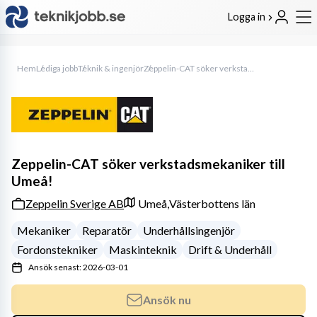
Logga in
Hem
Lediga jobb
Teknik & ingenjör
Zeppelin-CAT söker verkstadsmekaniker till Umeå!
Zeppelin-CAT söker verkstadsmekaniker till
Umeå!
Zeppelin Sverige AB
Umeå,
Västerbottens län
Mekaniker
Reparatör
Underhållsingenjör
Fordonstekniker
Maskinteknik
Drift & Underhåll
Ansök senast: 2026-03-01
Ansök nu