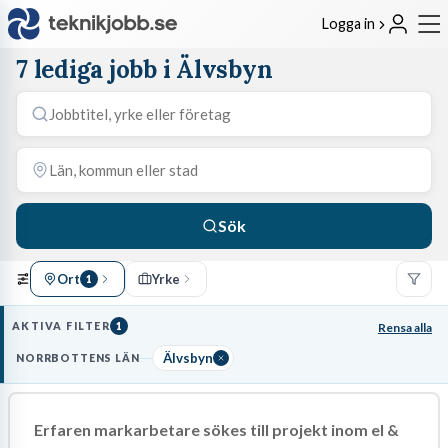
Logga in
7 lediga jobb i Älvsbyn
Sök
Ort
Yrke
1
AKTIVA FILTER
1
Rensa alla
Älvsbyn
NORRBOTTENS LÄN
Erfaren markarbetare sökes till projekt inom el &