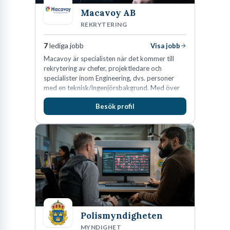
Macavoy AB
REKRYTERING
7
lediga jobb
Visa jobb
Macavoy är specialisten när det kommer till
rekrytering av chefer, projektledare och
specialister inom Engineering, dvs. personer
med en teknisk/ingenjörsbakgrund. Med över
15 års erfarenhet och 400 lyckade
Besök profil
rekryteringar kan Macavoy erbjuda
konsultation i en rekrytering som gör skillnad.
Polismyndigheten
MYNDIGHET