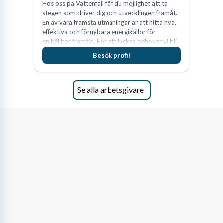
Hos oss på Vattenfall får du möjlighet att ta
stegen som driver dig och utvecklingen framåt.
En av våra främsta utmaningar är att hitta nya,
effektiva och förnybara energikällor för
en hållbar framtid. För att lyckas behöver vi bli
fler medarbetare som vill göra skillnad.
Besök profil
Se alla arbetsgivare