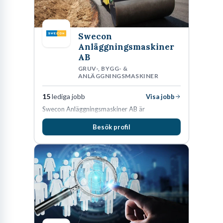
Swecon
Anläggningsmaskiner
AB
GRUV-, BYGG- &
ANLÄGGNINGSMASKINER
15
lediga jobb
Visa jobb
Swecon Anläggningsmaskiner AB är
återförsäljare av Volvo Construction Equipment
Besök profil
i Sverige, Estland, Lettland, Litauen samt delar
av Tyskland.