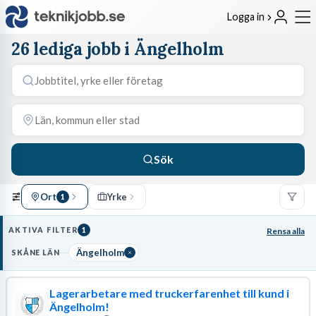
Logga in
26 lediga jobb i Ängelholm
Sök
Ort
Yrke
1
AKTIVA FILTER
1
Rensa alla
Ängelholm
SKÅNE LÄN
Lagerarbetare med truckerfarenhet till kund i
Ängelholm!