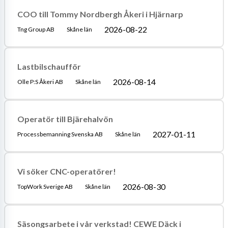
COO till Tommy Nordbergh Åkeri i Hjärnarp
2026-08-22
Tng Group AB
Skåne län
Lastbilschaufför
2026-08-14
Olle P:S Åkeri AB
Skåne län
Operatör till Bjärehalvön
2027-01-11
Processbemanning Svenska AB
Skåne län
Vi söker CNC-operatörer!
2026-08-30
TopWork Sverige AB
Skåne län
Säsongsarbete i vår verkstad! CEWE Däck i