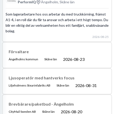
PerformIQ
Ängelholm, Skåne län
Som lagerarbetare hos oss arbetar du med truckkörning, främst
A1-4, i en roll där du får ta ansvar och arbeta i ett högt tempo. Du
blir en viktig del av verksamheten hos ett familjärt, snabbväxande
bolag.
2026-08-25
Förvaltare
2026-08-23
Ängelholms kommun
Skåne län
Ljusoperatör med hantverks focus
2026-08-31
Liljeholmens Stearinfabriks AB
Skåne län
Brevbärare/paketbud - Ängelholm
2026-08-20
CityMail Sweden AB
Skåne län