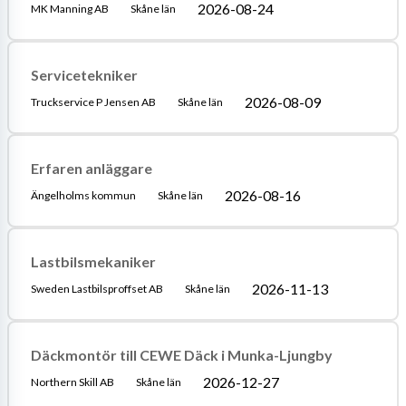
2026-08-24
MK Manning AB
Skåne län
Servicetekniker
2026-08-09
Truckservice P Jensen AB
Skåne län
Erfaren anläggare
2026-08-16
Ängelholms kommun
Skåne län
Lastbilsmekaniker
2026-11-13
Sweden Lastbilsproffset AB
Skåne län
Däckmontör till CEWE Däck i Munka-Ljungby
2026-12-27
Northern Skill AB
Skåne län