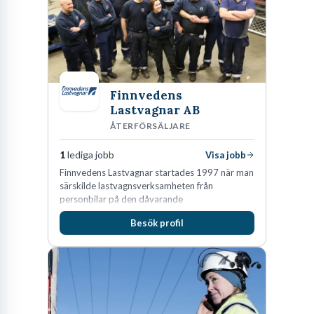
Finnvedens
Lastvagnar AB
ÅTERFÖRSÄLJARE
1
lediga jobb
Visa jobb
Finnvedens Lastvagnar startades 1997 när man
särskilde lastvagnsverksamheten från
personbilar på den dåvarande
huvudanläggningen i Värnamo. Sedan dess har
Besök profil
man expanderat kraftigt genom ett antal
förvärv i närliggande distrikt.Idag är bolaget
den största privata återförsäljaren av Volvo
Lastvagnar och finns representerade på 20
orter i södra Sverige.