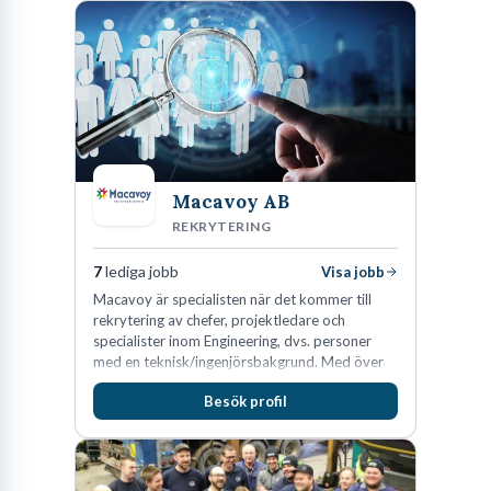
Macavoy AB
REKRYTERING
7
lediga jobb
Visa jobb
Macavoy är specialisten när det kommer till
rekrytering av chefer, projektledare och
specialister inom Engineering, dvs. personer
med en teknisk/ingenjörsbakgrund. Med över
15 års erfarenhet och 400 lyckade
Besök profil
rekryteringar kan Macavoy erbjuda
konsultation i en rekrytering som gör skillnad.