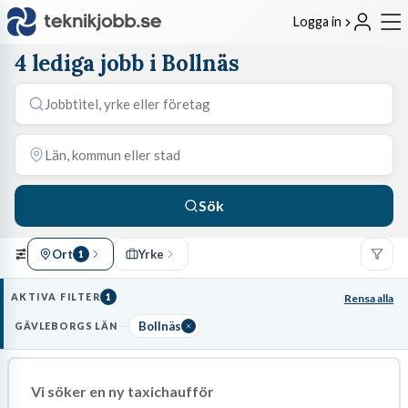
Logga in
4 lediga jobb i Bollnäs
Sök
Ort
Yrke
1
AKTIVA FILTER
1
Rensa alla
Bollnäs
GÄVLEBORGS LÄN
Vi söker en ny taxichaufför