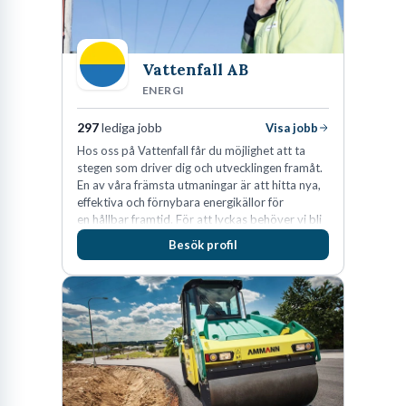
Vattenfall AB
ENERGI
297
lediga jobb
Visa jobb
Hos oss på Vattenfall får du möjlighet att ta
stegen som driver dig och utvecklingen framåt.
En av våra främsta utmaningar är att hitta nya,
effektiva och förnybara energikällor för
en hållbar framtid. För att lyckas behöver vi bli
fler medarbetare som vill göra skillnad.
Besök profil