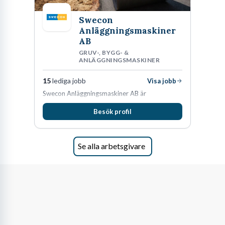
Swecon
Anläggningsmaskiner
AB
GRUV-, BYGG- &
ANLÄGGNINGSMASKINER
15
lediga jobb
Visa jobb
Swecon Anläggningsmaskiner AB är
återförsäljare av Volvo Construction Equipment
Besök profil
i Sverige, Estland, Lettland, Litauen samt delar
av Tyskland.
Se alla arbetsgivare