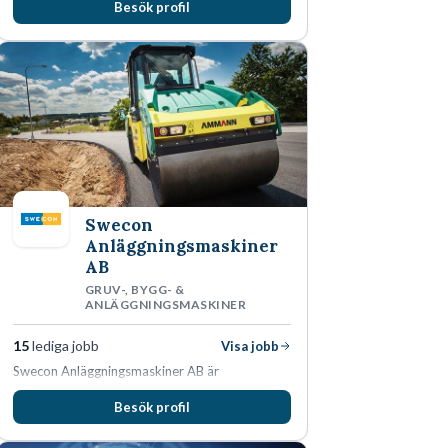
Besök profil
man expanderat kraftigt genom ett antal
förvärv i närliggande distrikt.Idag är bolaget
den största privata återförsäljaren av Volvo
Lastvagnar och finns representerade på 20
orter i södra Sverige.
Swecon
Anläggningsmaskiner
AB
GRUV-, BYGG- &
ANLÄGGNINGSMASKINER
15
lediga jobb
Visa jobb
Swecon Anläggningsmaskiner AB är
återförsäljare av Volvo Construction Equipment
Besök profil
i Sverige, Estland, Lettland, Litauen samt delar
av Tyskland.