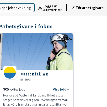
Logga in
kapa jobbevakning
För arbetsgivare
Se bevakningar
Arbetsgivare i fokus
Vattenfall AB
ENERGI
305
lediga jobb
Visa jobb
Hos oss på Vattenfall får du möjlighet att ta
stegen som driver dig och utvecklingen framåt.
En av våra främsta utmaningar är att hitta nya,