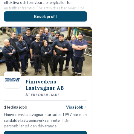
effektiva och förnybara energikällor för
en hållbar framtid. För att lyckas behöver vi bli
fler medarbetare som vill göra skillnad.
Besök profil
Finnvedens
Lastvagnar AB
ÅTERFÖRSÄLJARE
1
lediga jobb
Visa jobb
Finnvedens Lastvagnar startades 1997 när man
särskilde lastvagnsverksamheten från
personbilar på den dåvarande
huvudanläggningen i Värnamo. Sedan dess har