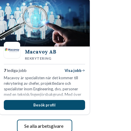
Macavoy AB
REKRYTERING
7
lediga jobb
Visa jobb
Macavoy är specialisten när det kommer till
rekrytering av chefer, projektledare och
specialister inom Engineering, dvs. personer
med en teknisk/ingenjörsbakgrund. Med över
15 års erfarenhet och 400 lyckade
Besök profil
rekryteringar kan Macavoy erbjuda
konsultation i en rekrytering som gör skillnad.
Se alla arbetsgivare