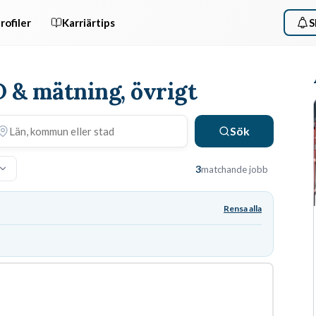
rofiler
Karriärtips
S
D & mätning, övrigt
Sök
3
matchande jobb
Rensa alla