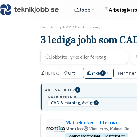
Jobb
Arbetsgivarp
Hem
Lediga jobb
CAD & mätning, övrigt
3 lediga jobb som CA
Ort
Yrke
Fler filter
FILTER:
1
AKTIVA FILTER
1
MASKINTEKNIK
CAD & mätning, övrigt
Mättekniker till Teknia
Montico
Vimmerby, Kalmar län
Kvalitetskontrollant
Mättekniker