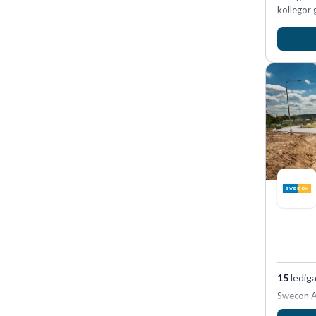
kollegor g
15
lediga
Swecon A
återförsä