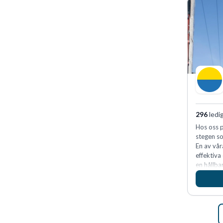
296
ledi
Hos oss p
stegen so
En av vår
effektiva
en hållba
fler meda