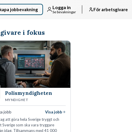
Logga in
kapa jobbevakning
För arbetsgivare
Se bevakningar
givare i fokus
Polismyndigheten
MYNDIGHET
ga jobb
Visa jobb
ag att göra hela Sverige tryggt och
tt Sverige som ska vara tryggare
än idag. Tillsammans med 41 000