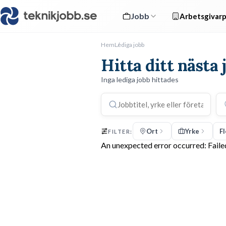
Jobb
Arbetsgivarp
Hem
Lediga jobb
Hitta ditt nästa 
Inga lediga jobb hittades
Ort
Yrke
Fl
FILTER:
An unexpected error occurred: Faile