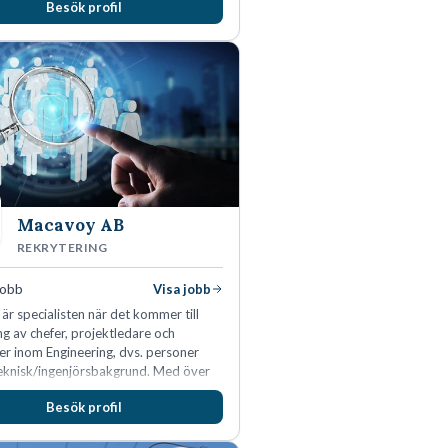
Besök profil
, Estland, Lettland, Litauen samt delar
nd.
Macavoy AB
REKRYTERING
jobb
Visa jobb
r specialisten när det kommer till
ng av chefer, projektledare och
ter inom Engineering, dvs. personer
eknisk/ingenjörsbakgrund. Med över
farenhet och 400 lyckade
Besök profil
ingar kan Macavoy erbjuda
ion i en rekrytering som gör skillnad.