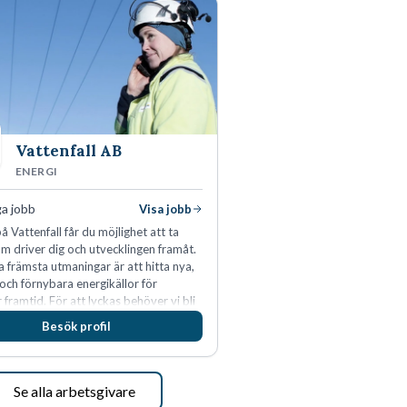
Vattenfall AB
ENERGI
ga jobb
Visa jobb
å Vattenfall får du möjlighet att ta
m driver dig och utvecklingen framåt.
a främsta utmaningar är att hitta nya,
 och förnybara energikällor för
r framtid. För att lyckas behöver vi bli
rbetare som vill göra skillnad.
Besök profil
Se alla arbetsgivare