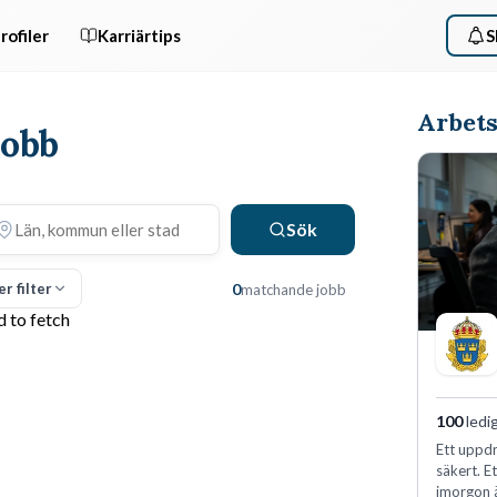
rofiler
Karriärtips
S
Arbets
jobb
Sök
er filter
0
matchande jobb
d to fetch
100
ledi
Ett uppdr
säkert. E
imorgon 