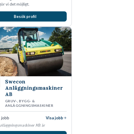
ör vi det möjligt.
Besök profil
Swecon
Anläggningsmaskiner
AB
GRUV-, BYGG- &
ANLÄGGNINGSMASKINER
 jobb
Visa jobb
nläggningsmaskiner AB är
ljare av Volvo Construction Equipment