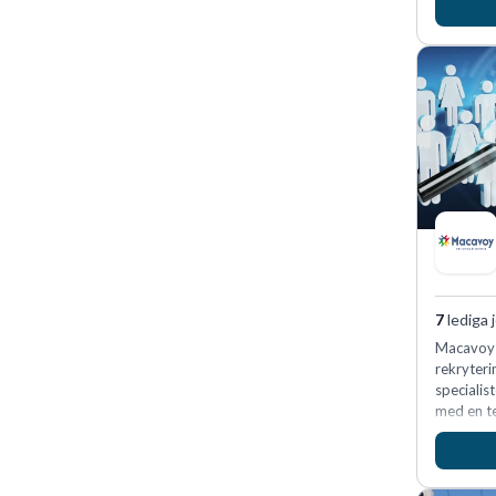
i Sverige
av Tyskla
7
lediga 
Macavoy ä
rekryteri
specialis
med en t
15 års er
rekryter
konsultat