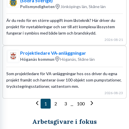
(södra Sverige)
Polismyndigheten
Jönköpings län, Skåne län
Är du redo för en större uppgift inom låsteknik? Här driver du
projekt för nyetableringar och ser till att komplexa låssystem
fungerar i symbios med både larm och brandskydd.
2026-08-21
Projektledare VA-anläggningar
Höganäs kommun
Höganäs, Skåne län
Som projektledare för VA-anläggningar hos oss driver du egna
projekt framåt och hanterar över 100 objekt som pumpstationer,
tryckstegringsstationer, vattentorn mm.
2026-08-23
1
2
3
100
...
Arbetsgivare i fokus