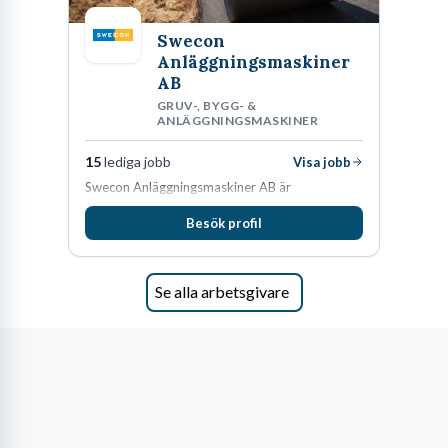
Swecon
Anläggningsmaskiner
AB
GRUV-, BYGG- &
ANLÄGGNINGSMASKINER
15
lediga jobb
Visa jobb
Swecon Anläggningsmaskiner AB är
återförsäljare av Volvo Construction Equipment
Besök profil
i Sverige, Estland, Lettland, Litauen samt delar
av Tyskland.
Se alla arbetsgivare