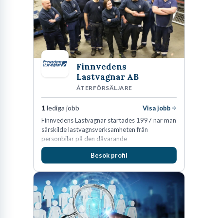
Finnvedens
Lastvagnar AB
ÅTERFÖRSÄLJARE
1
lediga jobb
Visa jobb
Finnvedens Lastvagnar startades 1997 när man
särskilde lastvagnsverksamheten från
personbilar på den dåvarande
huvudanläggningen i Värnamo. Sedan dess har
Besök profil
man expanderat kraftigt genom ett antal
förvärv i närliggande distrikt.Idag är bolaget
den största privata återförsäljaren av Volvo
Lastvagnar och finns representerade på 20
orter i södra Sverige.