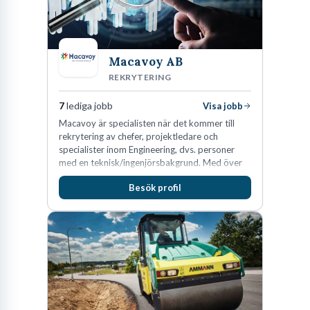
Macavoy AB
REKRYTERING
7
lediga jobb
Visa jobb
Macavoy är specialisten när det kommer till
rekrytering av chefer, projektledare och
specialister inom Engineering, dvs. personer
med en teknisk/ingenjörsbakgrund. Med över
15 års erfarenhet och 400 lyckade
Besök profil
rekryteringar kan Macavoy erbjuda
konsultation i en rekrytering som gör skillnad.