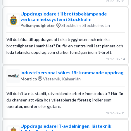
2026-08-31
Uppdragsledare till brottsbekämpande
verksamhetssystem i Stockholm
Polismyndigheten
Stockholm, Stockholms län
Vill du bidra till uppdraget att öka tryggheten och minska
brottsligheten i samhället? Du får en central roll i att planera och
leda tekniska uppdrag som stärker förmågan inom it-brott.
2026-08-14
Industripersonal sökes för kommande uppdrag
Montico
Västervik, Kalmar län
Vill du hitta ett stabilt, utvecklande arbete inom industri? Här får
du chansen att växa hos väletablerade företag i roller som
operatör, montör eller gjutare.
2026-08-31
Uppdragsledare IT-avdelningen, låsteknik