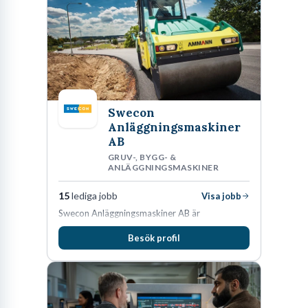
Vad gör en elnätstekniker?
Tänk dig att strömmen går mitt i vintern. Hela stadsdelar
slocknar, industrier stannar och värmen försvinner. Det är i det
ögonblicket som en elnätstekniker blir samhällets viktigaste
person. Men arbetet handlar om betydligt mer än att rycka ut när
krisen är ett faktum. Som elnätstekniker är du ryggraden i
Swecon
Anläggningsmaskiner
Sveriges infrastruktur, den som ser till att elen faktiskt når fram
AB
till uttaget, oavsett om det stormar på västkusten eller är minus
GRUV-, BYGG- &
tjugo grader i Norrland.
ANLÄGGNINGSMASKINER
Yrket, som ibland även kallas distributionselektriker, handlar i
15
lediga jobb
Visa jobb
grunden om att bygga, underhålla och reparera de ledningsnät
Swecon Anläggningsmaskiner AB är
återförsäljare av Volvo Construction Equipment
som transporterar elektricitet från kraftverk till slutkund. Det är
Besök profil
i Sverige, Estland, Lettland, Litauen samt delar
ett jobb där högteknologi möter grovarbete. Ena stunden kan du
av Tyskland.
stå i en skylift och skarva en högspänningskabel med
millimeterprecision; nästa stund röjer du ledningsgator i skogen.