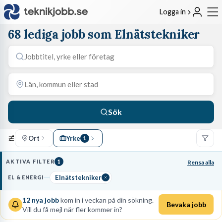
Logga in
68 lediga jobb som Elnätstekniker
Sök
Ort
Yrke
1
AKTIVA FILTER
1
Rensa alla
Elnätstekniker
EL & ENERGI
12
nya jobb
kom in i veckan på din sökning.
Bevaka jobb
Vill du få mejl när fler kommer in?