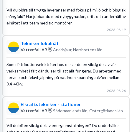
Vill du bidra till trygga leveranser med fokus på miljö och biologisk
mångfald? Här jobbar du med nybyggnation, drift och underhåll av
elnätet i ett team med tio montörer.
2026-08-19
Tekniker lokalnät
Vattenfall AB
Arvidsjaur, Norrbottens län
Som distributionselektriker hos oss är du en viktig del av vår
verksamhet i fält där du ser till att allt fungerar. Du arbetar med
service och felavhjälpning på nät inom spänningsnivåer mellan
0,4-40kv.
2026-08-26
Elkraftstekniker - stationer
Vattenfall AB
Södermanlands län, Östergötlands län
Vill du bli en viktig del av energiomställningen? Du underhåller
och utvecklar Sveriges energiinfrastruktur i ett arbete med