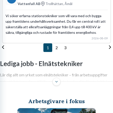
Vattenfall AB
Trollhättan, Åmål
Vi söker erfarna stationstekniker som vill vara med och bygga
upp framtidens underhållsverksamhet. Du får en central roll i att
säkerställa att elkraftsanläggningar från 0,4 upp till 400 kV är
säkra, tillgängliga och rustade för framtidens energibehov.
2026-08-09
1
2
3
Lediga jobb -
Elnätstekniker
Lär dig allt om yrket som elnätstekniker – från arbetsuppgifter
och utbildningsvägar till lön och hur du landar ditt första jobb i en
bransch som skriker efter personal.
Arbetsgivare i fokus