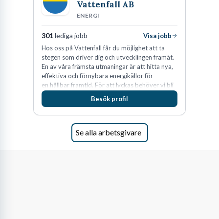
specifik kommun. Oavsett var du hamnar är behovet av din
Vattenfall AB
kompetens akut.
ENERGI
Energiföretagen belyser situationen tydligt i sina rapporter:
301
lediga jobb
Visa jobb
Hos oss på Vattenfall får du möjlighet att ta
stegen som driver dig och utvecklingen framåt.
Behovet av att rekrytera tekniker och ingenjörer de
En av våra främsta utmaningar är att hitta nya,
närmaste tre åren har ökat 2,5 gånger sedan den senaste
effektiva och förnybara energikällor för
en hållbar framtid. För att lyckas behöver vi bli
inventeringen av kompetensbehovet gjordes 2017, bland
fler medarbetare som vill göra skillnad.
Besök profil
annat som en följd av stora pensionsavgångar och ett
växande energisystem.
Se alla arbetsgivare
– Energiföretagens kompetensrapport
Arbetsuppgifter och vardag