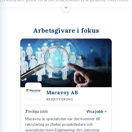
på karriärmöjligheter, viktiga branscher, jobbsökarstrategier och
hur du hittar din nästa anställning i Dalsland.
Arbetsgivare i fokus
Välkommen till Färgelanda – en plats där Dalslands natursköna
lugn möter ett dynamiskt lokalt näringsliv med spännande
karriärmöjligheter. Att söka jobb i Färgelanda handlar inte bara
om att hitta en anställning; det handlar om att upptäcka en
livskvalitet där arbete och fritid smälter samman på ett unikt sätt.
Här finns en stark känsla av gemenskap och en anda av
Macavoy AB
innovation, särskilt inom industri- och tekniksektorerna som är
REKRYTERING
viktiga för kommunen.
7
lediga jobb
Visa jobb
Färgelanda är mer än bara en vacker kommun i Västra
Macavoy är specialisten när det kommer till
Götalandsregionen. Det är en plats där företag värdesätter
rekrytering av chefer, projektledare och
långsiktighet, engagemang och praktisk kompetens. Oavsett om
specialister inom Engineering, dvs. personer