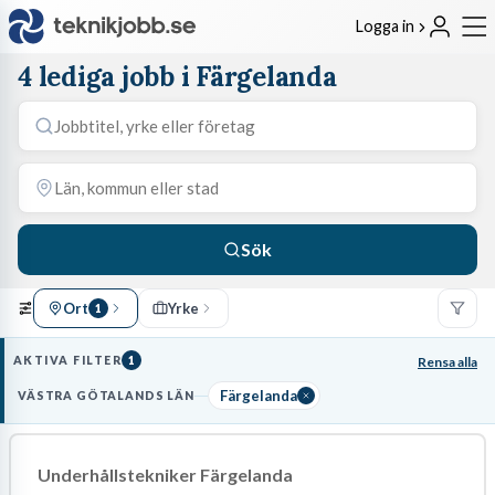
Logga in
4 lediga jobb i Färgelanda
Sök
Ort
Yrke
1
AKTIVA FILTER
1
Rensa alla
Färgelanda
VÄSTRA GÖTALANDS LÄN
Underhållstekniker Färgelanda