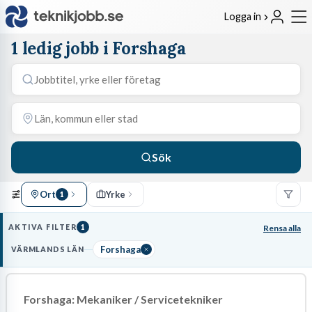
Logga in
1 ledig jobb i Forshaga
Sök
Ort
Yrke
1
AKTIVA FILTER
1
Rensa alla
Forshaga
VÄRMLANDS LÄN
Forshaga: Mekaniker / Servicetekniker