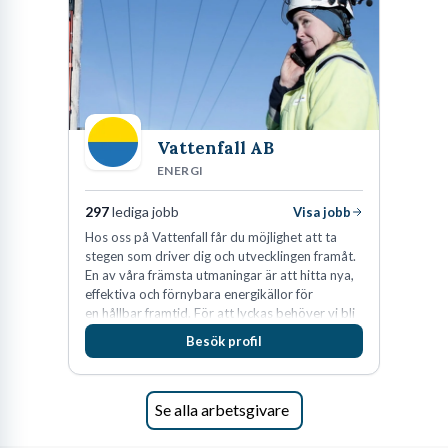
Vattenfall AB
ENERGI
297
lediga jobb
Visa jobb
Hos oss på Vattenfall får du möjlighet att ta
stegen som driver dig och utvecklingen framåt.
En av våra främsta utmaningar är att hitta nya,
effektiva och förnybara energikällor för
en hållbar framtid. För att lyckas behöver vi bli
fler medarbetare som vill göra skillnad.
Besök profil
Se alla arbetsgivare