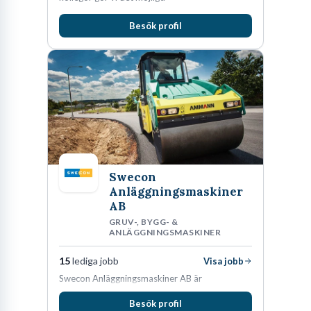
Besök profil
Swecon
Anläggningsmaskiner
AB
GRUV-, BYGG- &
ANLÄGGNINGSMASKINER
15
lediga jobb
Visa jobb
Swecon Anläggningsmaskiner AB är
återförsäljare av Volvo Construction Equipment
Besök profil
i Sverige, Estland, Lettland, Litauen samt delar