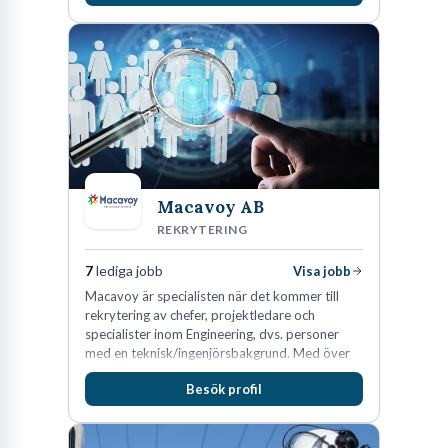
av Tyskland.
Macavoy AB
REKRYTERING
7
lediga jobb
Visa jobb
Macavoy är specialisten när det kommer till
rekrytering av chefer, projektledare och
specialister inom Engineering, dvs. personer
med en teknisk/ingenjörsbakgrund. Med över
15 års erfarenhet och 400 lyckade
Besök profil
rekryteringar kan Macavoy erbjuda
konsultation i en rekrytering som gör skillnad.