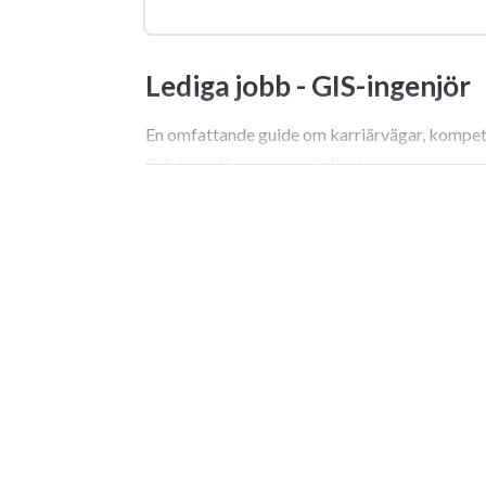
Lediga jobb -
GIS-ingenjör
En omfattande guide om karriärvägar, kompet
GIS-ingenjör inom samhällsplanering.
Sök jobb som GIS-ingenjör
Att ta steget ut på arbetsmarknaden och påbö
fingertoppskänsla och en djup förståelse för 
sök jobb som GIS-ingenjör är det helt avgörand
i modern stadsutveckling. Det handlar i grunde
eller klicka sig genom ett programvarugränssni
projektledare och arkitekter med det faktaba