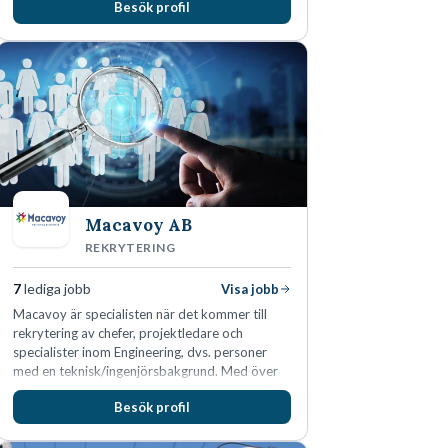
Besök profil
Macavoy AB
REKRYTERING
7
lediga jobb
Visa jobb
Macavoy är specialisten när det kommer till
rekrytering av chefer, projektledare och
specialister inom Engineering, dvs. personer
med en teknisk/ingenjörsbakgrund. Med över
15 års erfarenhet och 400 lyckade
Besök profil
rekryteringar kan Macavoy erbjuda
konsultation i en rekrytering som gör skillnad.