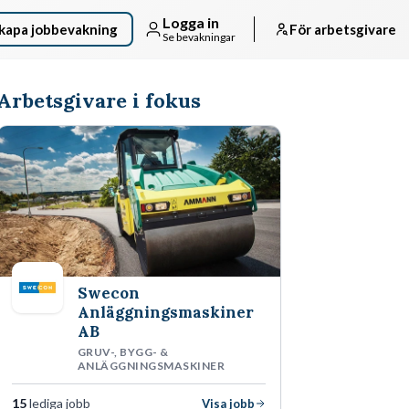
Logga in
kapa jobbevakning
För arbetsgivare
Se bevakningar
Arbetsgivare i fokus
Swecon
Anläggningsmaskiner
AB
GRUV-, BYGG- &
ANLÄGGNINGSMASKINER
15
lediga jobb
Visa jobb