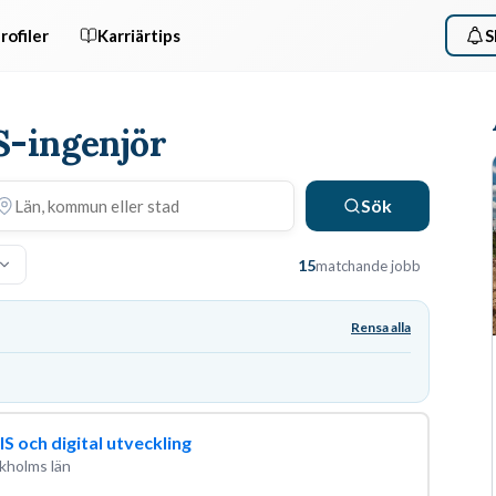
rofiler
Karriärtips
S
S-ingenjör
Sök
15
matchande jobb
Rensa alla
 och digital utveckling
kholms län