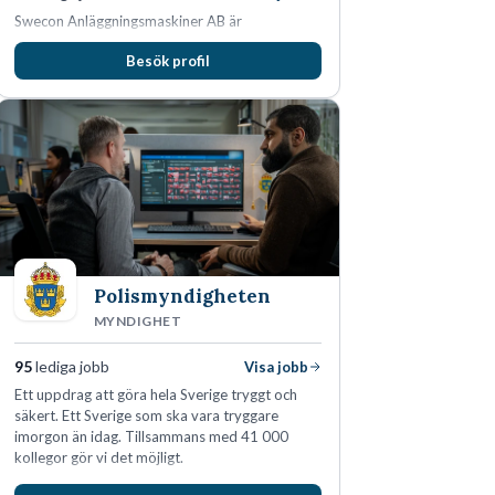
Swecon Anläggningsmaskiner AB är
återförsäljare av Volvo Construction Equipment
Besök profil
i Sverige, Estland, Lettland, Litauen samt delar
av Tyskland.
Polismyndigheten
MYNDIGHET
95
lediga jobb
Visa jobb
Ett uppdrag att göra hela Sverige tryggt och
säkert. Ett Sverige som ska vara tryggare
imorgon än idag. Tillsammans med 41 000
kollegor gör vi det möjligt.