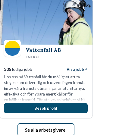
Vattenfall AB
ENERGI
305
lediga jobb
Visa jobb
Hos oss på Vattenfall får du möjlighet att ta
stegen som driver dig och utvecklingen framåt.
En av våra främsta utmaningar är att hitta nya,
effektiva och förnybara energikällor för
en hållbar framtid. För att lyckas behöver vi bli
fler medarbetare som vill göra skillnad.
Besök profil
Se alla arbetsgivare