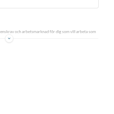
enskrav och arbetsmarknad för dig som vill arbeta som
 inom samhällsplanering
rja en karriär inom geodata kräver både strategisk
branschens mekanismer. När man har bestämt sig för att
e att inse vilken bärande roll rumslig information spelar
n inte enbart om att kunna presentera tilltalande kartor
tt. Kärnan i professionen är att förse beslutsfattare,
serade underlag som krävs för att forma framtidens