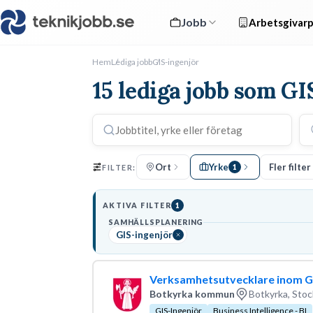
Jobb
Arbetsgivarp
Hem
Lediga jobb
GIS-ingenjör
15 lediga jobb som GI
Ort
Yrke
Fler filter
FILTER:
1
AKTIVA FILTER
1
SAMHÄLLSPLANERING
GIS-ingenjör
Verksamhetsutvecklare inom GIS
Botkyrka kommun
Botkyrka, Stoc
GIS-Ingenjör
Business Intelligence - BI