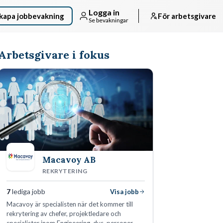
Logga in
kapa jobbevakning
För arbetsgivare
Se bevakningar
Arbetsgivare i fokus
Macavoy AB
REKRYTERING
7
lediga jobb
Visa jobb
Macavoy är specialisten när det kommer till
rekrytering av chefer, projektledare och