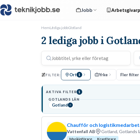
Jobb
Arbetsgivarp
Hem
Lediga jobb
Gotland
2 lediga jobb i Gotlan
Ort
Yrke
Fler filter
FILTER:
1
AKTIVA FILTER
1
GOTLANDS LÄN
Gotland
Chaufför och logistikmedarbeta
Vattenfall AB
Gotland, Gotlands l
Maskinförare
Kranförare