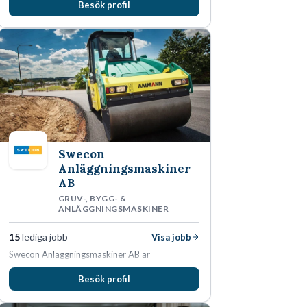
Besök profil
Swecon
Anläggningsmaskiner
AB
GRUV-, BYGG- &
ANLÄGGNINGSMASKINER
15
lediga jobb
Visa jobb
Swecon Anläggningsmaskiner AB är
återförsäljare av Volvo Construction Equipment
Besök profil
i Sverige, Estland, Lettland, Litauen samt delar
av Tyskland.