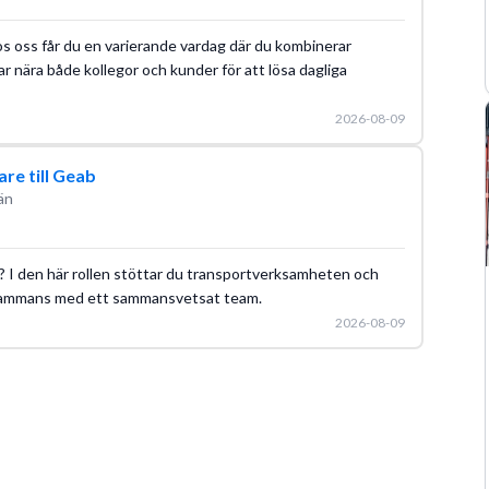
s oss får du en varierande vardag där du kombinerar
ar nära både kollegor och kunder för att lösa dagliga
2026-08-09
re till Geab
än
ng? I den här rollen stöttar du transportverksamheten och
lsammans med ett sammansvetsat team.
2026-08-09