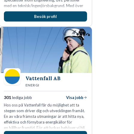
specialister inom Engineering, dvs. personer
med en teknisk/ingenjörsbakgrund. Med över
15 års erfarenhet och 400 lyckade
Besök profil
rekryteringar kan Macavoy erbjuda
konsultation i en rekrytering som gör skillnad.
Vattenfall AB
ENERGI
301
lediga jobb
Visa jobb
Hos oss på Vattenfall får du möjlighet att ta
stegen som driver dig och utvecklingen framåt.
En av våra främsta utmaningar är att hitta nya,
effektiva och förnybara energikällor för
en hållbar framtid. För att lyckas behöver vi bli
fler medarbetare som vill göra skillnad.