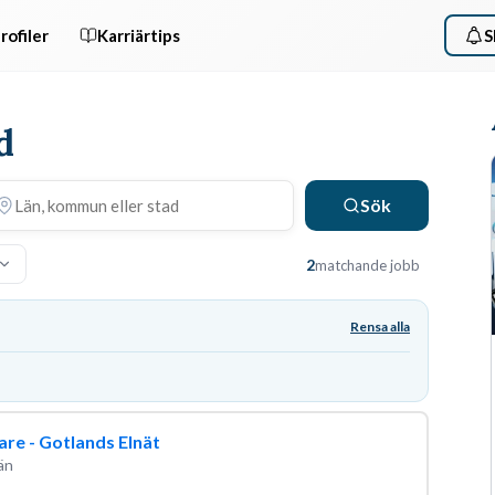
rofiler
Karriärtips
S
d
Sök
2
matchande jobb
Rensa alla
re - Gotlands Elnät
än