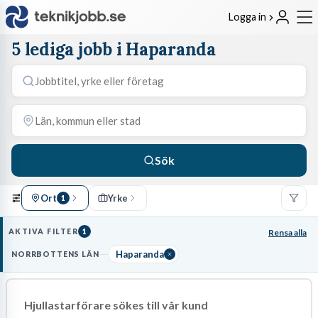
Logga in
5 lediga jobb i Haparanda
Sök
Ort
Yrke
1
AKTIVA FILTER
1
Rensa alla
Haparanda
NORRBOTTENS LÄN
Hjullastarförare sökes till vår kund