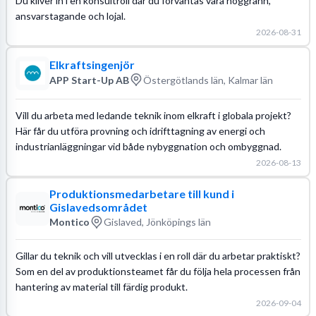
Du kliver in i en konsultroll där du förväntas vara noggrann,
ansvarstagande och lojal.
2026-08-31
Elkraftsingenjör
APP Start-Up AB
Östergötlands län, Kalmar län
Vill du arbeta med ledande teknik inom elkraft i globala projekt?
Här får du utföra provning och idrifttagning av energi och
industrianläggningar vid både nybyggnation och ombyggnad.
2026-08-13
Produktionsmedarbetare till kund i
Gislavedsområdet
Montico
Gislaved, Jönköpings län
Gillar du teknik och vill utvecklas i en roll där du arbetar praktiskt?
Som en del av produktionsteamet får du följa hela processen från
hantering av material till färdig produkt.
2026-09-04