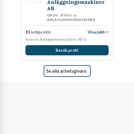
Anläggningsmaskiner
AB
GRUV-, BYGG- &
ANLÄGGNINGSMASKINER
15
lediga jobb
Visa jobb
Swecon Anläggningsmaskiner AB är
återförsäljare av Volvo Construction Equipment
Besök profil
i Sverige, Estland, Lettland, Litauen samt delar
av Tyskland.
Se alla arbetsgivare