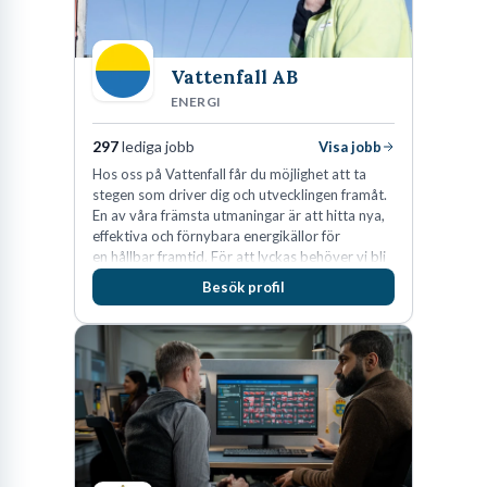
Vattenfall AB
ENERGI
297
lediga jobb
Visa jobb
Hos oss på Vattenfall får du möjlighet att ta
stegen som driver dig och utvecklingen framåt.
En av våra främsta utmaningar är att hitta nya,
effektiva och förnybara energikällor för
en hållbar framtid. För att lyckas behöver vi bli
fler medarbetare som vill göra skillnad.
Besök profil