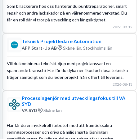
Som billackerare hos oss hanterar du punktreparationer, smart
repair och andra lackskador på en välrenommerad verkstad. Du
får en roll där vi tror på utveckling och långsiktighet.
2026-08-12
Teknisk Projektledare Automation
APP Start-Up AB
Skåne län, Stockholms län
Vill du kombinera tekniskt djup med projektansvar i en
spännande bransch? Här får du dyka ner i kod och lösa tekniska
frågor samtidigt som du leder projekt från offert till leverans.
2026-08-13
Processingenjör med utvecklingsfokus till VA
SYD
VA SYD
Skåne län
Här får du en nyckelroll i arbetet med att framtidssäkra
reningsprocesser och driva på miljösmarta lösningar i
samhällsbygget. Du blir en del av en enhet där vi samlar