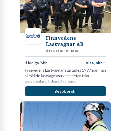
Finnvedens
Lastvagnar AB
ÅTERFÖRSÄLJARE
1
lediga jobb
Visa jobb
Finnvedens Lastvagnar startades 1997 när man
särskilde lastvagnsverksamheten från
personbilar på den dåvarande
huvudanläggningen i Värnamo. Sedan dess har
Besök profil
man expanderat kraftigt genom ett antal
förvärv i närliggande distrikt.Idag är bolaget
den största privata återförsäljaren av Volvo
Lastvagnar och finns representerade på 20
orter i södra Sverige.