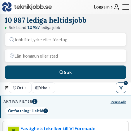
Logga in
10 987 lediga heltidsjobb
Sök bland
10 987
lediga jobb
Sök
1
Ort
Yrke
AKTIVA FILTER
1
Rensa alla
Omfattning: Heltid
Fastighetstekniker till Vi Förenade