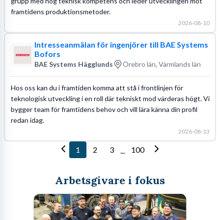
grupp med hög teknisk kompetens och leder utvecklingen mot
framtidens produktionsmetoder.
2026-08-10
Intresseanmälan för ingenjörer till BAE Systems
Bofors
BAE Systems Hägglunds
Örebro län, Värmlands län
Hos oss kan du i framtiden komma att stå i frontlinjen för
teknologisk utveckling i en roll där tekniskt mod värderas högt. Vi
bygger team för framtidens behov och vill lära känna din profil
redan idag.
2026-08-13
1
2
3
100
...
Arbetsgivare i fokus