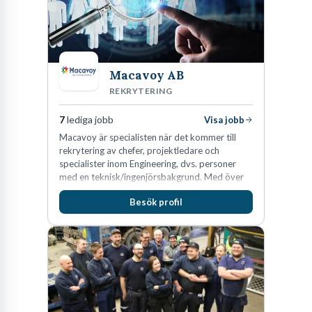
en erfaren specialist, nyutexaminerad eller funderar på att flytta
till regionen, hoppas vi kunna ge dig de verktyg och den
inspiration du behöver för att hitta ditt nästa arbete i Knivsta.
Macavoy AB
Arbetsmarknaden i Knivsta präglas av en spännande blandning av
REKRYTERING
småföretag, kommunal verksamhet och företag med kopplingar
till de större städernas branschkluster. Detta skapar en dynamisk
7
lediga jobb
Visa jobb
miljö där det finns lediga tjänster inom många olika sektorer. Att
Macavoy är specialisten när det kommer till
rekrytering av chefer, projektledare och
förstå denna unika mix är första steget mot att framgångsrikt
specialister inom Engineering, dvs. personer
söka jobb Knivsta.
med en teknisk/ingenjörsbakgrund. Med över
15 års erfarenhet och 400 lyckade
Besök profil
rekryteringar kan Macavoy erbjuda
konsultation i en rekrytering som gör skillnad.
Knivstas arbetsmarknad: en överblick
över möjligheterna
Knivsta är mer än bara en idyllisk ort; det är en kommun med en