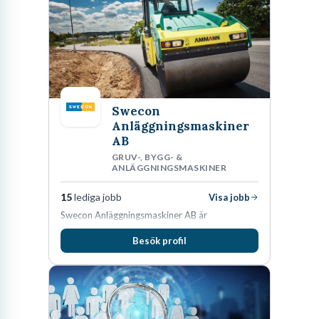
Att hitta drömjobbet i Knivsta:
Möjligheterna väntar
Knivsta, en kommun i ständig utveckling mellan Uppsala och
Swecon
Stockholm, har positionerat sig som en attraktiv plats att både bo
Anläggningsmaskiner
och arbeta på. Dess strategiska läge, kombinerat med en växande
AB
näringslivssektor och en stark känsla av gemenskap, skapar unika
GRUV-, BYGG- &
ANLÄGGNINGSMASKINER
jobbmöjligheter för dig som söker nästa steg i din karriär. Här
handlar det inte bara om att hitta lediga jobb Knivsta, utan om att
15
lediga jobb
Visa jobb
upptäcka en arbetsmarknad som värderar innovation, hållbarhet
Swecon Anläggningsmaskiner AB är
och närhet till både storstadspuls och lantlig idyll.
återförsäljare av Volvo Construction Equipment
Besök profil
i Sverige, Estland, Lettland, Litauen samt delar
av Tyskland.
Denna artikel är din kompletta guide till att navigera på Knivstas
arbetsmarknad. Vi kommer att utforska allt från de mest
efterfrågade yrkena och de största arbetsgivarna till praktiska
strategier för att lyckas med ditt jobbsökande. Oavsett om du är