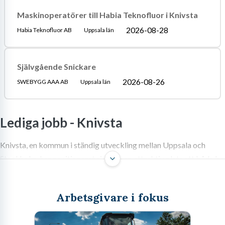
Maskinoperatörer till Habia Teknofluor i Knivsta
2026-08-28
Habia Teknofluor AB
Uppsala län
Självgående Snickare
2026-08-26
SWEBYGG AAA AB
Uppsala län
Lediga jobb -
Knivsta
Knivsta, en kommun i ständig utveckling mellan Uppsala och
Stockholm, har positionerat sig som en attraktiv plats att både bo
och arbeta på. Dess strategiska läge, kombinerat med en växande
näringslivssektor och en stark känsla av gemenskap, skapar unika
Arbetsgivare i fokus
jobbmöjligheter för dig som söker nästa steg i din karriär.