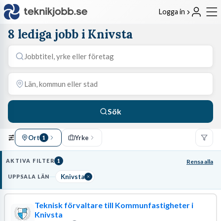
Logga in
8 lediga jobb i Knivsta
Sök
Ort
Yrke
1
AKTIVA FILTER
1
Rensa alla
Knivsta
UPPSALA LÄN
Teknisk förvaltare till Kommunfastigheter i
Knivsta