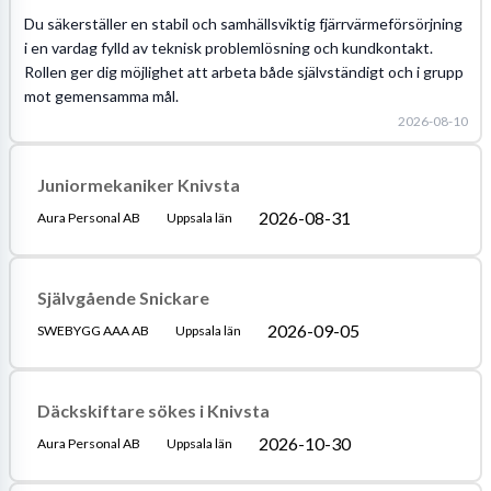
Du säkerställer en stabil och samhällsviktig fjärrvärmeförsörjning
i en vardag fylld av teknisk problemlösning och kundkontakt.
Rollen ger dig möjlighet att arbeta både självständigt och i grupp
mot gemensamma mål.
2026-08-10
Juniormekaniker Knivsta
2026-08-31
Aura Personal AB
Uppsala län
Självgående Snickare
2026-09-05
SWEBYGG AAA AB
Uppsala län
Däckskiftare sökes i Knivsta
2026-10-30
Aura Personal AB
Uppsala län