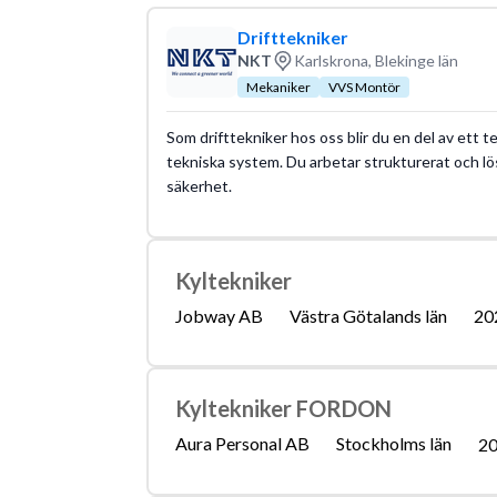
Löneguide
Arbetsuppgifter
Ut
yrket:
Drifttekniker
NKT
Karlskrona, Blekinge län
Mekaniker
VVS Montör
Som drifttekniker hos oss blir du en del av ett t
tekniska system. Du arbetar strukturerat och 
säkerhet.
Kyltekniker
Jobway AB
Västra Götalands län
20
Kyltekniker FORDON
Aura Personal AB
Stockholms län
20