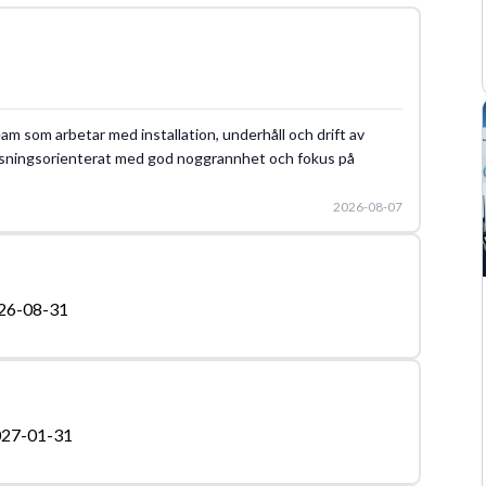
bildningsguide
Hårdlödning
eam som arbetar med installation, underhåll och drift av
lösningsorienterat med god noggrannhet och fokus på
2026-08-07
26-08-31
27-01-31