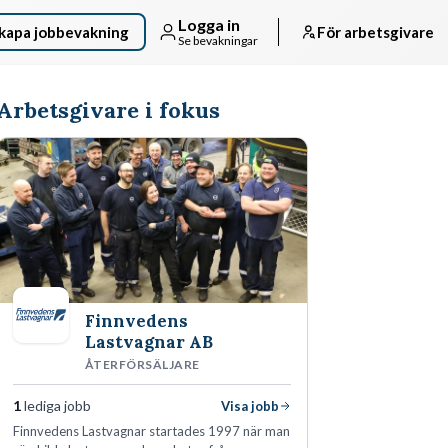
Logga in
kapa jobbevakning
För arbetsgivare
Se bevakningar
Arbetsgivare i fokus
Finnvedens
Lastvagnar AB
ÅTERFÖRSÄLJARE
1
lediga jobb
Visa jobb
Finnvedens Lastvagnar startades 1997 när man