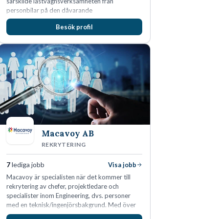
särskilde lastvagnsverksamheten från
personbilar på den dåvarande
huvudanläggningen i Värnamo. Sedan dess har
Besök profil
man expanderat kraftigt genom ett antal
förvärv i närliggande distrikt.Idag är bolaget
den största privata återförsäljaren av Volvo
Lastvagnar och finns representerade på 20
orter i södra Sverige.
Macavoy AB
REKRYTERING
7
lediga jobb
Visa jobb
Macavoy är specialisten när det kommer till
rekrytering av chefer, projektledare och
specialister inom Engineering, dvs. personer
med en teknisk/ingenjörsbakgrund. Med över
15 års erfarenhet och 400 lyckade