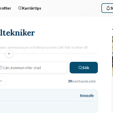
rofiler
Karriärtips
S
yltekniker
ngar, värmepumpar och klimatsystem i allt från butiker till
öldmedier och säkerställa att systemen uppfyller lagstadgade
ARBETSUPPGIFTER & KRAV
Sök
a
Dagarna består av att utföra läckagekontroller, byta ut
komponenter som kompressorer eller ventiler och
39
matchande jobb
driftsätta nya anläggningar. För att arbeta som
kyltekniker krävs en gymnasial utbildning inom kyl- och
värmeteknik samt ett giltigt
köldmediecertifikat
för
Rensa alla
e.
att få hantera köldmedier lagligt.
Köldmediecertifikat
F-gasförordningen