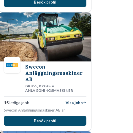
Besök profil
rekryteringar kan Macavoy erbjuda
konsultation i en rekrytering som gör skillnad.
Swecon
Anläggningsmaskiner
AB
GRUV-, BYGG- &
ANLÄGGNINGSMASKINER
15
lediga jobb
Visa jobb
Swecon Anläggningsmaskiner AB är
återförsäljare av Volvo Construction Equipment
Besök profil
i Sverige, Estland, Lettland, Litauen samt delar
av Tyskland.