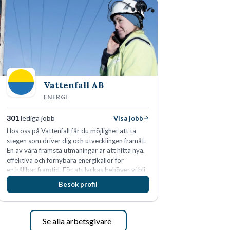
Vattenfall AB
ENERGI
301
lediga jobb
Visa jobb
Hos oss på Vattenfall får du möjlighet att ta
stegen som driver dig och utvecklingen framåt.
En av våra främsta utmaningar är att hitta nya,
effektiva och förnybara energikällor för
en hållbar framtid. För att lyckas behöver vi bli
fler medarbetare som vill göra skillnad.
Besök profil
Se alla arbetsgivare