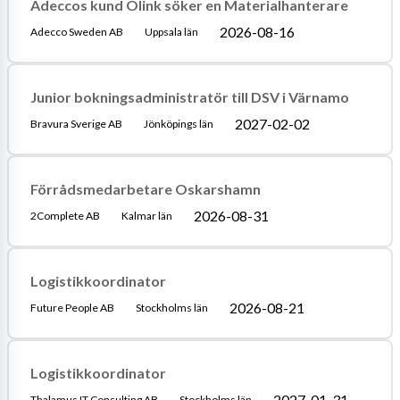
Adeccos kund Olink söker en Materialhanterare
2026-08-16
Adecco Sweden AB
Uppsala län
Junior bokningsadministratör till DSV i Värnamo
2027-02-02
Bravura Sverige AB
Jönköpings län
Förrådsmedarbetare Oskarshamn
2026-08-31
2Complete AB
Kalmar län
Logistikkoordinator
2026-08-21
Future People AB
Stockholms län
Logistikkoordinator
2027-01-31
Thalamus IT Consulting AB
Stockholms län