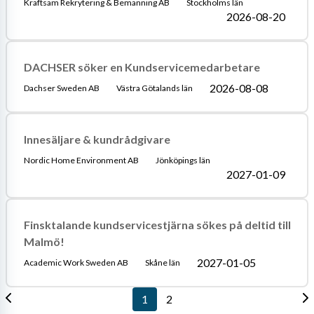
Kraftsam Rekrytering & Bemanning AB
Stockholms län
2026-08-20
DACHSER söker en Kundservicemedarbetare
2026-08-08
Dachser Sweden AB
Västra Götalands län
Innesäljare & kundrådgivare
Nordic Home Environment AB
Jönköpings län
2027-01-09
Finsktalande kundservicestjärna sökes på deltid till
Malmö!
2027-01-05
Academic Work Sweden AB
Skåne län
1
2