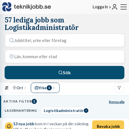
Logga in
57 lediga jobb som
Logistikadministratör
Sök
Ort
Yrke
1
AKTIVA FILTER
1
Rensa alla
Logistikadministratör
LAGERHANTERING
13
nya jobb
kom in i veckan på din sökning.
Bevaka jobb