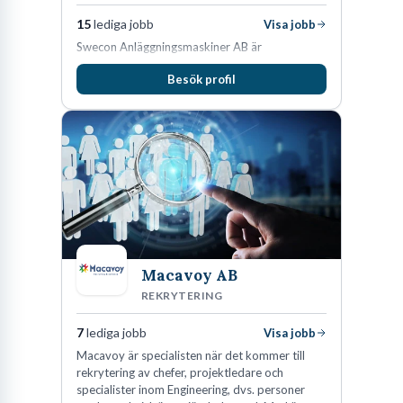
och bevaka deras webbplatser aktivt. Det visar på ett genuint
15
lediga jobb
Visa jobb
intresse som kan ge dig en fördel.
Swecon Anläggningsmaskiner AB är
När du väl börjar söka jobb som logistikadministratör är det
återförsäljare av Volvo Construction Equipment
Besök profil
i Sverige, Estland, Lettland, Litauen samt delar
viktigt att anpassa ditt CV och personliga brev. Glöm
av Tyskland.
standardiserade massutskick. Läs istället annonsen noga. Vilka
system nämner de (SAP, Microsoft Dynamics, etc.)? Vilka
arbetsuppgifter lyfter de fram? Se till att dina meriter som
matchar dessa punkter är tydligt synliga. En
logistikadministratör
är spindeln i nätet, och din ansökan måste
reflektera den strukturen och noggrannheten. Beskriv inte bara
vad
du har gjort, utan också
resultatet
. "Minskade sena leveranser
Macavoy AB
med 15% genom att implementera ett nytt uppföljningssystem"
REKRYTERING
är oändligt mycket starkare än "Ansvarade för uppföljning av
leveranser". Det är den typen av konkret information som får en
7
lediga jobb
Visa jobb
rekryterare att stanna upp.
Macavoy är specialisten när det kommer till
rekrytering av chefer, projektledare och
specialister inom Engineering, dvs. personer