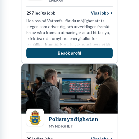
ENERGI
297
lediga jobb
Visa jobb
Hos oss på Vattenfall får du möjlighet att ta
stegen som driver dig och utvecklingen framåt.
En av våra främsta utmaningar är att hitta nya,
effektiva och förnybara energikällor för
en hållbar framtid. För att lyckas behöver vi bli
fler medarbetare som vill göra skillnad.
Besök profil
Polismyndigheten
MYNDIGHET
99
lediga jobb
Visa jobb