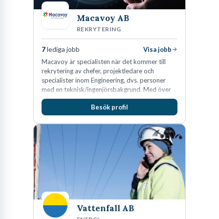
Macavoy AB
REKRYTERING
7
lediga jobb
Visa jobb
Macavoy är specialisten när det kommer till
rekrytering av chefer, projektledare och
specialister inom Engineering, dvs. personer
med en teknisk/ingenjörsbakgrund. Med över
15 års erfarenhet och 400 lyckade
Besök profil
rekryteringar kan Macavoy erbjuda
konsultation i en rekrytering som gör skillnad.
Vattenfall AB