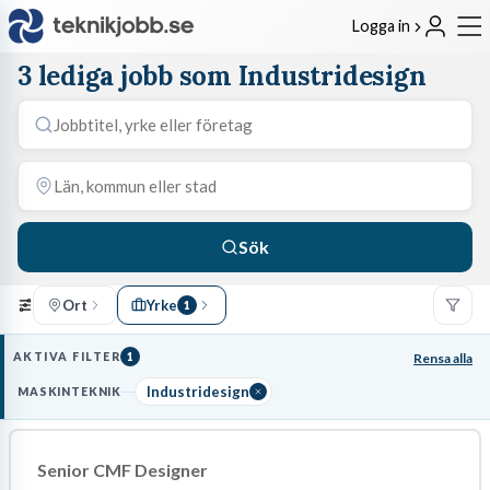
Logga in
3 lediga jobb som Industridesign
Sök
Ort
Yrke
1
AKTIVA FILTER
1
Rensa alla
Industridesign
MASKINTEKNIK
Senior CMF Designer