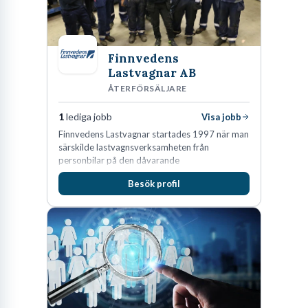
Finnvedens
Lastvagnar AB
ÅTERFÖRSÄLJARE
1
lediga jobb
Visa jobb
Finnvedens Lastvagnar startades 1997 när man
särskilde lastvagnsverksamheten från
personbilar på den dåvarande
huvudanläggningen i Värnamo. Sedan dess har
Besök profil
man expanderat kraftigt genom ett antal
förvärv i närliggande distrikt.Idag är bolaget
den största privata återförsäljaren av Volvo
Lastvagnar och finns representerade på 20
orter i södra Sverige.