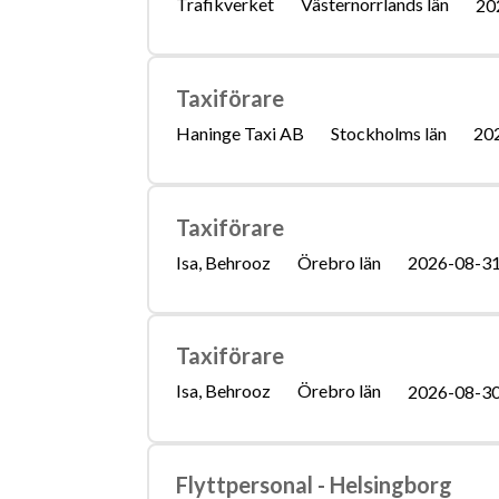
Trafikverket
Västernorrlands län
20
Taxiförare
Haninge Taxi AB
Stockholms län
20
Taxiförare
Isa, Behrooz
Örebro län
2026-08-3
Taxiförare
Isa, Behrooz
Örebro län
2026-08-3
Flyttpersonal - Helsingborg