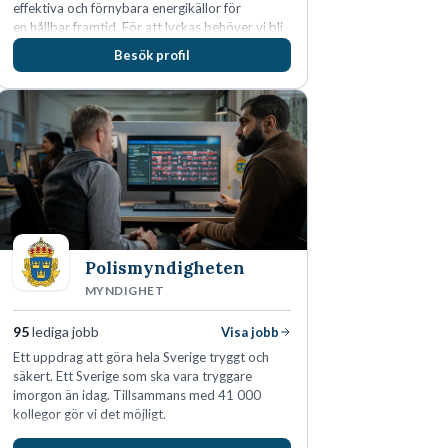
effektiva och förnybara energikällor för
en hållbar framtid. För att lyckas behöver vi bli
fler medarbetare som vill göra skillnad.
Besök profil
Polismyndigheten
MYNDIGHET
95
lediga jobb
Visa jobb
Ett uppdrag att göra hela Sverige tryggt och
säkert. Ett Sverige som ska vara tryggare
imorgon än idag. Tillsammans med 41 000
kollegor gör vi det möjligt.