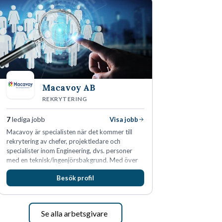
Macavoy AB
REKRYTERING
7
lediga jobb
Visa jobb
Macavoy är specialisten när det kommer till
rekrytering av chefer, projektledare och
specialister inom Engineering, dvs. personer
med en teknisk/ingenjörsbakgrund. Med över
15 års erfarenhet och 400 lyckade
Besök profil
rekryteringar kan Macavoy erbjuda
konsultation i en rekrytering som gör skillnad.
Se alla arbetsgivare