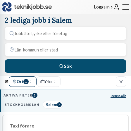
Logga in
2 lediga jobb i Salem
Sök
Ort
Yrke
1
AKTIVA FILTER
1
Rensa alla
Salem
STOCKHOLMS LÄN
Taxi förare