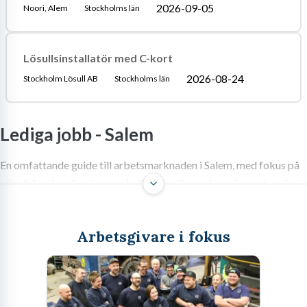
2026-09-05
Noori, Alem
Stockholms län
Lösullsinstallatör med C-kort
2026-08-24
Stockholm Lösull AB
Stockholms län
Lediga jobb -
Salem
En omfattande guide till arbetsmarknaden i Salem, med fokus på
efterfrågade yrken inom teknik, ingenjörsverksamhet och andra
sektorer. Lär dig hur du bäst hittar och landar ditt drömjobb i
Salem.
Arbetsgivare i fokus
Salem, den naturnära kommunen i sydvästra Stockholm, har under