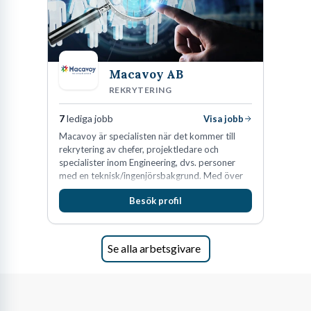
Macavoy AB
REKRYTERING
7
lediga jobb
Visa jobb
Macavoy är specialisten när det kommer till
rekrytering av chefer, projektledare och
specialister inom Engineering, dvs. personer
med en teknisk/ingenjörsbakgrund. Med över
15 års erfarenhet och 400 lyckade
Besök profil
rekryteringar kan Macavoy erbjuda
konsultation i en rekrytering som gör skillnad.
Se alla arbetsgivare