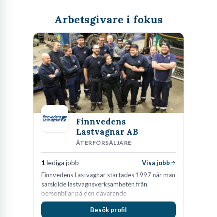
Arbetsgivare i fokus
Finnvedens
Lastvagnar AB
ÅTERFÖRSÄLJARE
1
lediga jobb
Visa jobb
Finnvedens Lastvagnar startades 1997 när man
särskilde lastvagnsverksamheten från
personbilar på den dåvarande
huvudanläggningen i Värnamo. Sedan dess har
Besök profil
man expanderat kraftigt genom ett antal