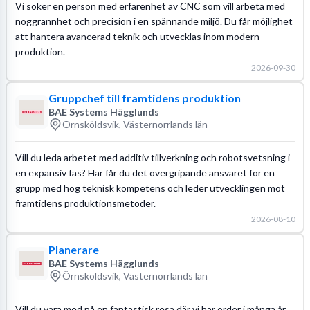
Vi söker en person med erfarenhet av CNC som vill arbeta med
noggrannhet och precision i en spännande miljö. Du får möjlighet
att hantera avancerad teknik och utvecklas inom modern
produktion.
2026-09-30
Gruppchef till framtidens produktion
BAE Systems Hägglunds
Örnsköldsvik, Västernorrlands län
Vill du leda arbetet med additiv tillverkning och robotsvetsning i
en expansiv fas? Här får du det övergripande ansvaret för en
grupp med hög teknisk kompetens och leder utvecklingen mot
framtidens produktionsmetoder.
2026-08-10
Planerare
BAE Systems Hägglunds
Örnsköldsvik, Västernorrlands län
Vill du vara med på en fantastisk resa där vi har order i många år