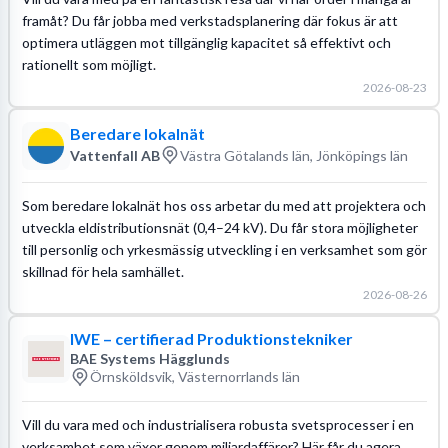
framåt? Du får jobba med verkstadsplanering där fokus är att
optimera utläggen mot tillgänglig kapacitet så effektivt och
rationellt som möjligt.
2026-08-23
Beredare lokalnät
Vattenfall AB
Västra Götalands län, Jönköpings län
Som beredare lokalnät hos oss arbetar du med att projektera och
utveckla eldistributionsnät (0,4–24 kV). Du får stora möjligheter
till personlig och yrkesmässig utveckling i en verksamhet som gör
skillnad för hela samhället.
2026-08-26
IWE – certifierad Produktionstekniker
BAE Systems Hägglunds
Örnsköldsvik, Västernorrlands län
Vill du vara med och industrialisera robusta svetsprocesser i en
verksamhet som växer genom miljardaffärer? Här får du agera