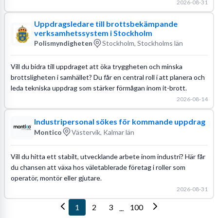
2026-08-31
Uppdragsledare till brottsbekämpande
verksamhetssystem i Stockholm
Polismyndigheten
Stockholm, Stockholms län
Vill du bidra till uppdraget att öka tryggheten och minska
brottsligheten i samhället? Du får en central roll i att planera och
leda tekniska uppdrag som stärker förmågan inom it-brott.
2026-08-14
Industripersonal sökes för kommande uppdrag
Montico
Västervik, Kalmar län
Vill du hitta ett stabilt, utvecklande arbete inom industri? Här får
du chansen att växa hos väletablerade företag i roller som
operatör, montör eller gjutare.
2026-08-31
1
2
3
100
...