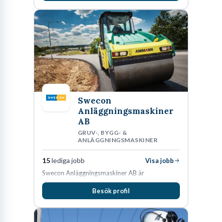
förvärv i närliggande distrikt.Idag är bolaget
den största privata återförsäljaren av Volvo
Lastvagnar och finns representerade på 20
orter i södra Sverige.
Swecon
Anläggningsmaskiner
AB
GRUV-, BYGG- &
ANLÄGGNINGSMASKINER
15
lediga jobb
Visa jobb
Swecon Anläggningsmaskiner AB är
återförsäljare av Volvo Construction Equipment
Besök profil
i Sverige, Estland, Lettland, Litauen samt delar
av Tyskland.