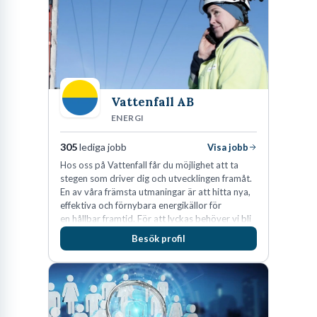
Vattenfall AB
ENERGI
305
lediga jobb
Visa jobb
Hos oss på Vattenfall får du möjlighet att ta
stegen som driver dig och utvecklingen framåt.
En av våra främsta utmaningar är att hitta nya,
effektiva och förnybara energikällor för
en hållbar framtid. För att lyckas behöver vi bli
fler medarbetare som vill göra skillnad.
Besök profil