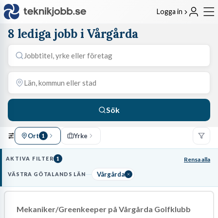
Logga in
8 lediga jobb i Vårgårda
Sök
Ort
Yrke
1
AKTIVA FILTER
1
Rensa alla
Vårgårda
VÄSTRA GÖTALANDS LÄN
Mekaniker/Greenkeeper på Vårgårda Golfklubb