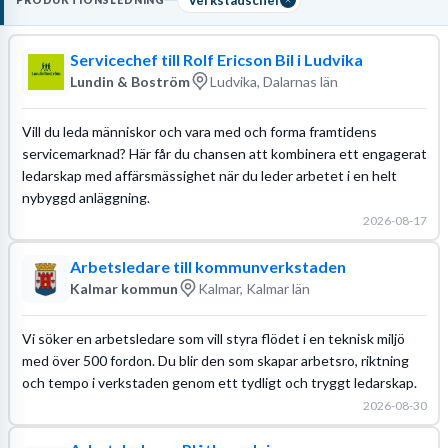
PRODUKTIONSLEDNING
erfarenhet av
produktionsplanering
och personalansvar.
Servicechef till Rolf Ericson Bil i Ludvika
Läs mer om yrket:
Lundin & Boström
Ludvika, Dalarnas län
Löneguide
Arbetsuppgifter
Utbildningsguide
Vill du leda människor och vara med och forma framtidens
servicemarknad? Här får du chansen att kombinera ett engagerat
ledarskap med affärsmässighet när du leder arbetet i en helt
nybyggd anläggning.
2026-08-17
Arbetsledare till kommunverkstaden
Kalmar kommun
Kalmar, Kalmar län
Vi söker en arbetsledare som vill styra flödet i en teknisk miljö
med över 500 fordon. Du blir den som skapar arbetsro, riktning
och tempo i verkstaden genom ett tydligt och tryggt ledarskap.
2026-08-30