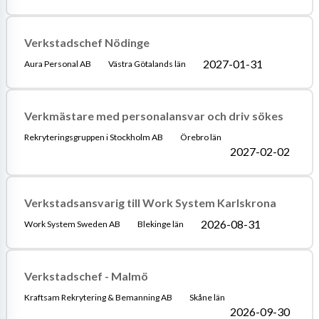
Verkstadschef Nödinge
2027-01-31
Aura Personal AB
Västra Götalands län
Verkmästare med personalansvar och driv sökes
Rekryteringsgruppen i Stockholm AB
Örebro län
2027-02-02
Verkstadsansvarig till Work System Karlskrona
2026-08-31
Work System Sweden AB
Blekinge län
Verkstadschef - Malmö
Kraftsam Rekrytering & Bemanning AB
Skåne län
2026-09-30