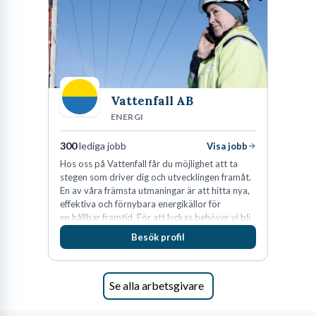
röja undan byråkratiska hinder, säkra nödvändiga resurser och
bygga en företagskultur där avvikelser i produktionen ses som en
möjlighet till förbättring snarare än som ett personligt
misslyckande.
Vattenfall AB
Kortfakta om yrket
ENERGI
Bransch:
Industri, lager & transport
300
lediga jobb
Visa jobb
Inriktning:
Produktionsledning och teknik
Hos oss på Vattenfall får du möjlighet att ta
stegen som driver dig och utvecklingen framåt.
Kärnuppgifter:
Leda personal, produktionsplanering,
En av våra främsta utmaningar är att hitta nya,
ekonomiskt budgetansvar, systematiskt
effektiva och förnybara energikällor för
arbetsmiljöarbete
en hållbar framtid. För att lyckas behöver vi bli
fler medarbetare som vill göra skillnad.
Besök profil
Se alla arbetsgivare
Vad gör en verkstadschef egentligen i