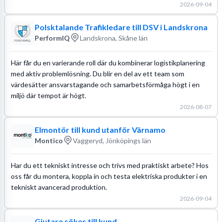
2026-09-04
Polsktalande Trafikledare till DSV i Landskrona
PerformIQ
Landskrona, Skåne län
Här får du en varierande roll där du kombinerar logistikplanering
med aktiv problemlösning. Du blir en del av ett team som
värdesätter ansvarstagande och samarbetsförmåga högt i en
miljö där tempot är högt.
2026-08-07
Elmontör till kund utanför Värnamo
Montico
Vaggeryd, Jönköpings län
Har du ett tekniskt intresse och trivs med praktiskt arbete? Hos
oss får du montera, koppla in och testa elektriska produkter i en
tekniskt avancerad produktion.
2026-09-04
Gjutare sökes till kund