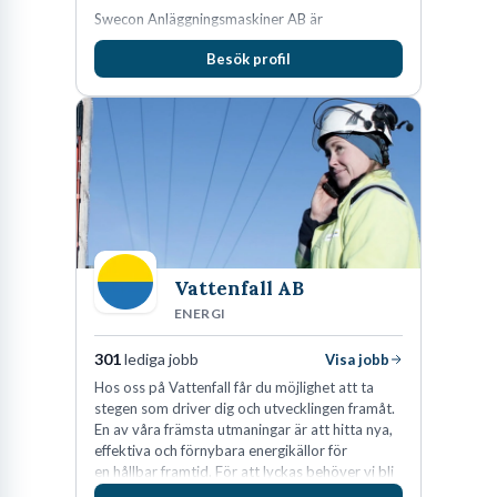
Swecon Anläggningsmaskiner AB är
återförsäljare av Volvo Construction Equipment
Besök profil
i Sverige, Estland, Lettland, Litauen samt delar
av Tyskland.
Vattenfall AB
ENERGI
301
lediga jobb
Visa jobb
Hos oss på Vattenfall får du möjlighet att ta
stegen som driver dig och utvecklingen framåt.
En av våra främsta utmaningar är att hitta nya,
effektiva och förnybara energikällor för
en hållbar framtid. För att lyckas behöver vi bli
fler medarbetare som vill göra skillnad.