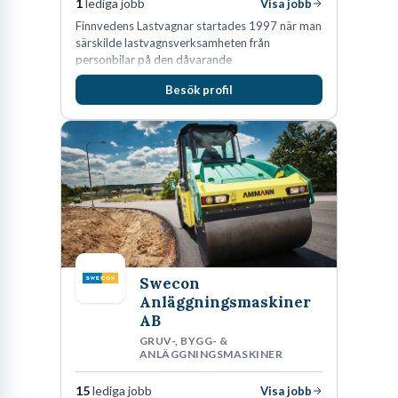
1
lediga jobb
Visa jobb
Finnvedens Lastvagnar startades 1997 när man
särskilde lastvagnsverksamheten från
personbilar på den dåvarande
huvudanläggningen i Värnamo. Sedan dess har
Besök profil
man expanderat kraftigt genom ett antal
förvärv i närliggande distrikt.Idag är bolaget
den största privata återförsäljaren av Volvo
Lastvagnar och finns representerade på 20
orter i södra Sverige.
Swecon
Anläggningsmaskiner
AB
GRUV-, BYGG- &
ANLÄGGNINGSMASKINER
15
lediga jobb
Visa jobb