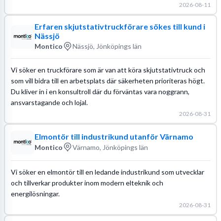
2026-08-11
Erfaren skjutstativtruckförare sökes till kund i
Nässjö
Montico
Nässjö, Jönköpings län
Vi söker en truckförare som är van att köra skjutstativtruck och
som vill bidra till en arbetsplats där säkerheten prioriteras högt.
Du kliver in i en konsultroll där du förväntas vara noggrann,
ansvarstagande och lojal.
2026-08-31
Elmontör till industrikund utanför Värnamo
Montico
Värnamo, Jönköpings län
Vi söker en elmontör till en ledande industrikund som utvecklar
och tillverkar produkter inom modern elteknik och
energilösningar.
2026-08-31