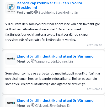
Beredskapstekniker till Ocab i Norra
Stockholm!
PerformIQ
Stockholm, Stockholms län
Vill du vara den som rycker ut när andra inte kan och faktiskt gör
skillnad när situationen kräver det? Du arbetar med
fastighetsjour och hanterar akuta insatser där du skapar
trygghet när något gått fel i människors vardag.
2026-08-10
Elmontör till industrikund utanför Värnamo
Montico
Vaggeryd, Jönköpings län
Som elmontör hos oss arbetar du med inkoppling enligt ritningar
och elscheman hos en ledande industrikund. Rollen passar dig
som trivs i en produktionsmiljö där lagarbete är viktigt.
2026-08-31
Elmontör till industrikund utanför Värnamo
Montico
Gislaved, Jönköpings län