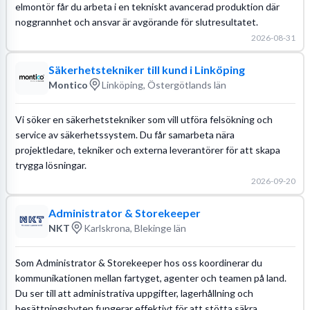
elmontör får du arbeta i en tekniskt avancerad produktion där
noggrannhet och ansvar är avgörande för slutresultatet.
2026-08-31
Säkerhetstekniker till kund i Linköping
Montico
Linköping, Östergötlands län
Vi söker en säkerhetstekniker som vill utföra felsökning och
service av säkerhetssystem. Du får samarbeta nära
projektledare, tekniker och externa leverantörer för att skapa
trygga lösningar.
2026-09-20
Administrator & Storekeeper
NKT
Karlskrona, Blekinge län
Som Administrator & Storekeeper hos oss koordinerar du
kommunikationen mellan fartyget, agenter och teamen på land.
Du ser till att administrativa uppgifter, lagerhållning och
besättningsbyten fungerar effektivt för att stötta säkra