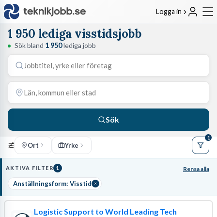
Logga in
1 950 lediga visstidsjobb
Sök bland
1 950
lediga jobb
Sök
1
Ort
Yrke
AKTIVA FILTER
1
Rensa alla
Anställningsform: Visstid
Logistic Support to World Leading Tech