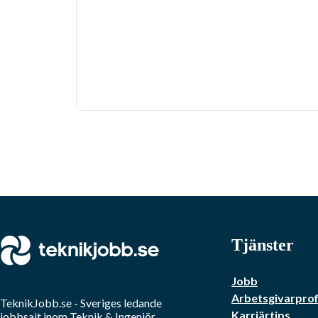
Tjänster
Jobb
Arbetsgivarprof
TeknikJobb.se
- Sveriges ledande
Karriärtips
jobbsajt inom
Teknik & Ingenjör