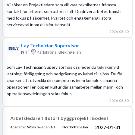
Vi söker en Projektledare som vill vara teknikernas främsta
kontakt för arbetet som utförs i fält. Du driver arbetet framåt
med fokus på säkerhet, kvalitet och engagemang i stora
serviceavtal inom distributionsnät.
2026-08-10
Lay Technician Supervisor
NKT
Karlskrona, Blekinge län
Som Lay Technician Supervisor hos oss leder du tekniker vid
lastning, förläggning och nedgrävning av kabel till sjöss. Du får
chansen att utveckla din kompetens inom komplexa marina
operationer i en öppen kultur där samarbete mellan marin- och
operationsavdelningen står i fokus.
2026-08-30
Arbetsledare till stort byggprojekt i Boden!
2027-01-31
Academic Work Sweden AB
Norrbottens län