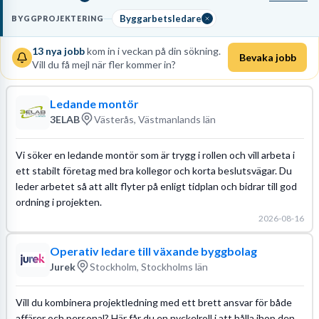
projekteringsmöten och säkerställa att tekniska lösningar
uppfyller kravspecifikationer. Du kräver en
högskoleutbildning
Byggarbetsledare
BYGGPROJEKTERING
som byggingenjör
eller motsvarande erfarenhet, samt god vana av
att läsa och tolka
komplexa bygghandlingar
för att undvika fel i
13
nya jobb
kom in i veckan på din sökning.
Bevaka jobb
Vill du få mejl när fler kommer in?
produktionen.
Läs mer om yrket:
Ledande montör
Löneguide
Arbetsuppgifter
3ELAB
Västerås, Västmanlands län
Vi söker en ledande montör som är trygg i rollen och vill arbeta i
ett stabilt företag med bra kollegor och korta beslutsvägar. Du
leder arbetet så att allt flyter på enligt tidplan och bidrar till god
ordning i projekten.
2026-08-16
Operativ ledare till växande byggbolag
Jurek
Stockholm, Stockholms län
Vill du kombinera projektledning med ett brett ansvar för både
affärer och personal? Här får du en nyckelroll i att hålla ihop den