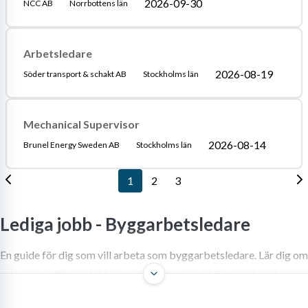
2026-09-30
NCC AB
Norrbottens län
Arbetsledare
2026-08-19
Söder transport & schakt AB
Stockholms län
Mechanical Supervisor
2026-08-14
Brunel Energy Sweden AB
Stockholms län
1
2
3
Lediga jobb -
Byggarbetsledare
En guide för dig som vill arbeta som byggarbetsledare. Lär dig om
arbetsuppgifter, utbildningsvägar, löneutveckling och hur du
söker jobb i branschen.