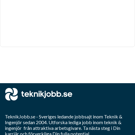
TeknikJobb.se
- Sveriges ledande jobbsajt inom
Teknik &
Ingenjör
sedan 2004. Utforska lediga jobb inom
teknik &
ingenjör
från attraktiva arbetsgivare. Ta nästa steg i Din
karriär och förverkliga Din fulla potential.