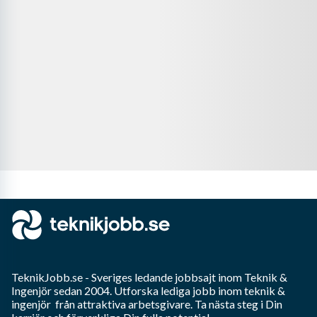
TeknikJobb.se
- Sveriges ledande jobbsajt inom
Teknik &
Ingenjör
sedan 2004. Utforska lediga jobb inom
teknik &
ingenjör
från attraktiva arbetsgivare. Ta nästa steg i Din