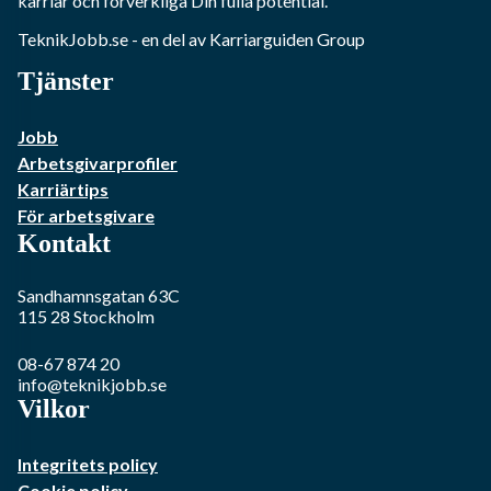
karriär och förverkliga Din fulla potential.
TeknikJobb.se
- en del av Karriarguiden Group
Tjänster
Jobb
Arbetsgivarprofiler
Karriärtips
För arbetsgivare
Kontakt
Sandhamnsgatan 63C
115 28
Stockholm
08-67 874 20
info@teknikjobb.se
Vilkor
Integritets policy
Cookie policy