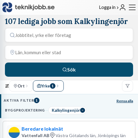
Logga in
107 lediga jobb som Kalkylingenjör
Sök
Ort
Yrke
1
AKTIVA FILTER
1
Rensa alla
Kalkylingenjör
BYGGPROJEKTERING
Beredare lokalnät
Vattenfall AB
Västra Götalands län, Jönköpings län