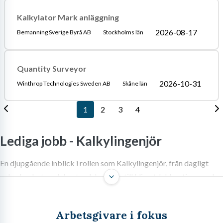
Kalkylator Mark anläggning
2026-08-17
Bemanning Sverige Byrå AB
Stockholms län
Quantity Surveyor
2026-10-31
Winthrop Technologies Sweden AB
Skåne län
1
2
3
4
Lediga jobb -
Kalkylingenjör
En djupgående inblick i rollen som Kalkylingenjör, från dagligt
anbudsarbete och kostnadskalkyler till klimatdeklarationer och
framtidsutsikter i byggbranschen.
Arbetsgivare i fokus