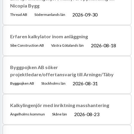
Nicopia Bygg
2026-09-30
Thread AB
Södermanlands län
Erfaren kalkylator inom anläggning
2026-08-18
Sibe Construction AB
Västra Götalands län
Byggpojken AB söker
projektledare/offertansvarig till Arninge/Täby
2026-08-31
Byggpojken AB
Stockholms län
Kalkylingenjör med inriktning masshantering
2026-08-23
Ängelholms kommun
Skåne län