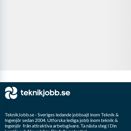
TeknikJobb.se
- Sveriges ledande jobbsajt inom
Teknik &
Ingenjör
sedan 2004. Utforska lediga jobb inom
teknik &
ingenjör
från attraktiva arbetsgivare. Ta nästa steg i Din