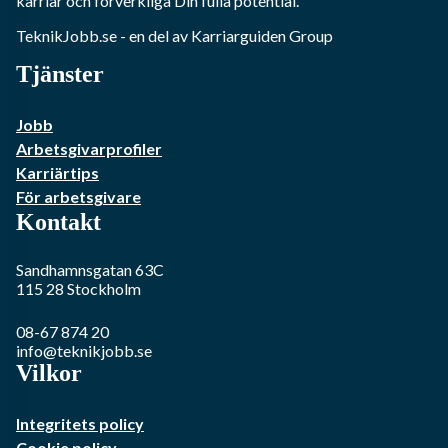
karriär och förverkliga Din fulla potential.
TeknikJobb.se
- en del av Karriarguiden Group
Tjänster
Jobb
Arbetsgivarprofiler
Karriärtips
För arbetsgivare
Kontakt
Sandhamnsgatan 63C
115 28
Stockholm
08-67 874 20
info@teknikjobb.se
Vilkor
Integritets policy
Cookie policy