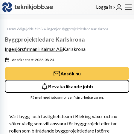
Logga in
Hem
Lediga jobb
Teknik & ingenjör
Byggprojektledare Karlskrona
Byggprojektledare Karlskrona
Ingenjörsfirman i Kalmar AB
Karlskrona
Ansök senast: 2026-08-24
Ansök nu
Bevaka likande jobb
Få mejl med jobbannonser från arbetsgivaren.
Vårt bygg- och fastighetsteam i Bleking växer och nu 
söker vi dig som vill ansvara för byggprojekt eller tar 
rollen som biträdande byggprojektledare i större 